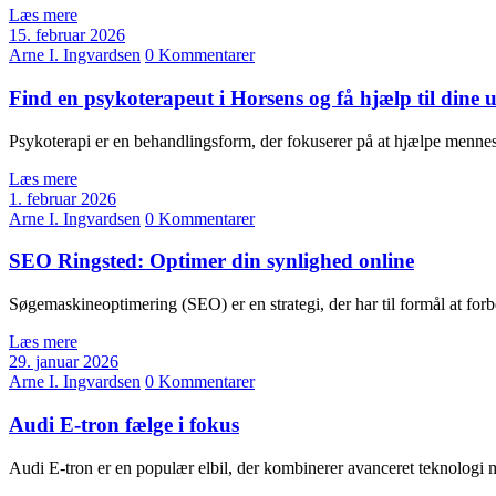
Læs mere
15. februar 2026
Arne I. Ingvardsen
0 Kommentarer
Find en psykoterapeut i Horsens og få hjælp til dine 
Psykoterapi er en behandlingsform, der fokuserer på at hjælpe menn
Læs mere
1. februar 2026
Arne I. Ingvardsen
0 Kommentarer
SEO Ringsted: Optimer din synlighed online
Søgemaskineoptimering (SEO) er en strategi, der har til formål at f
Læs mere
29. januar 2026
Arne I. Ingvardsen
0 Kommentarer
Audi E-tron fælge i fokus
Audi E-tron er en populær elbil, der kombinerer avanceret teknologi 