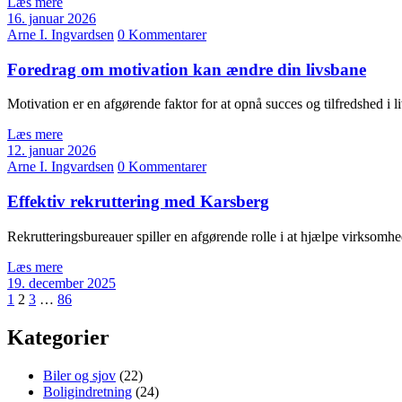
Læs mere
16. januar 2026
Arne I. Ingvardsen
0 Kommentarer
Foredrag om motivation kan ændre din livsbane
Motivation er en afgørende faktor for at opnå succes og tilfredshed i
Læs mere
12. januar 2026
Arne I. Ingvardsen
0 Kommentarer
Effektiv rekruttering med Karsberg
Rekrutteringsbureauer spiller en afgørende rolle i at hjælpe virksom
Læs mere
19. december 2025
Navigation
1
2
3
…
86
til
Kategorier
indlæg
Biler og sjov
(22)
Boligindretning
(24)