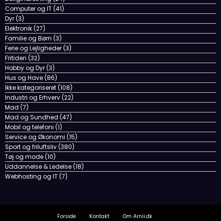
Computer og IT
(41)
Dyr
(3)
Elektronik
(27)
Familie og Børn
(3)
Ferie og Lejligheder
(3)
Fritiden
(32)
Hobby og Dyr
(3)
Hus og Have
(86)
Ikke kategoriseret
(108)
Industri og Erhverv
(22)
Mad
(7)
Mad og Sundhed
(47)
Mobil og telefoni
(1)
Service og Økonomi
(15)
Sport og friluftsliv
(380)
Tøj og mode
(10)
Uddannelse & Ledelse
(18)
Webhosting og IT
(7)
Forside
Kontakt
Om Arnii.dk