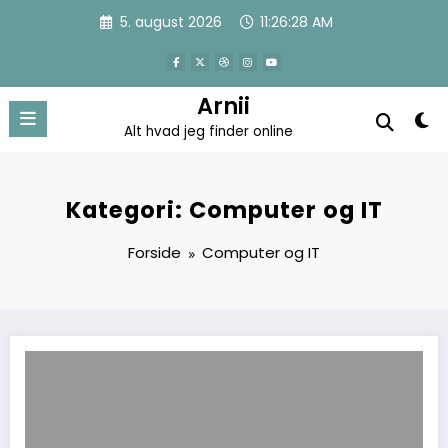
Videre
5. august 2026
11:26:28 AM
til
indhold
Arnii
Alt hvad jeg finder online
Kategori: Computer og IT
Forside
Computer og IT
Et godt marketingbureau nu