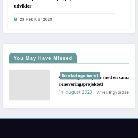
udvikler
23. Februar 2020
You May Have Missed
Ikke kategoriseret
Giv dine gulve nyt liv med en samarbejdspartner i
renoveringsprojektet!
14. august 2023
Arne I. Ingvardsen