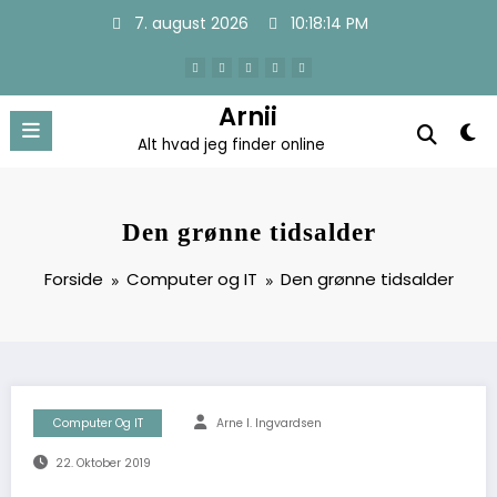
Videre
7. august 2026
10:18:15 PM
til
indhold
Arnii
Alt hvad jeg finder online
Den grønne tidsalder
Forside
Computer og IT
Den grønne tidsalder
Computer Og IT
Arne I. Ingvardsen
22. Oktober 2019