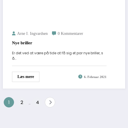
Arne I. Ingvardsen
0 Kommentarer
Nye briller
Er det ved at være på tide at få sig et par nye briller, s
å…
Læs mere
6. Februar 2021
Navigation
1
2
4
…
til
indlæg