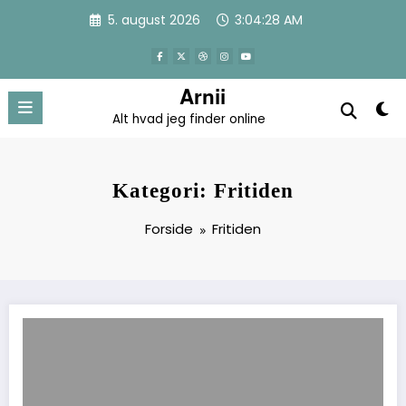
Videre
5. august 2026
3:04:28 AM
til
indhold
Arnii
Alt hvad jeg finder online
Kategori: Fritiden
Forside
Fritiden
Quiz Show: En Sjov og Udfordrende Oplevelse