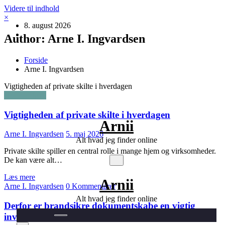
Videre til indhold
×
8. august 2026
Author: Arne I. Ingvardsen
Forside
Arne I. Ingvardsen
Vigtigheden af private skilte i hverdagen
Hus og Have
Vigtigheden af private skilte i hverdagen
Arnii
Arne I. Ingvardsen
5. maj 2026
Alt hvad jeg finder online
Private skilte spiller en central rolle i mange hjem og virksomheder.
De kan være alt…
Læs mere
Arnii
Arne I. Ingvardsen
0 Kommentarer
Alt hvad jeg finder online
Derfor er brandsikre dokumentskabe en vigtig
investering for virksomheder