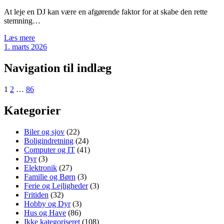
At leje en DJ kan være en afgørende faktor for at skabe den rette
stemning…
Læs mere
1. marts 2026
Navigation til indlæg
1
2
…
86
Kategorier
Biler og sjov
(22)
Boligindretning
(24)
Computer og IT
(41)
Dyr
(3)
Elektronik
(27)
Familie og Børn
(3)
Ferie og Lejligheder
(3)
Fritiden
(32)
Hobby og Dyr
(3)
Hus og Have
(86)
Ikke kategoriseret
(108)