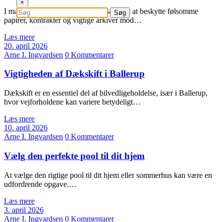
×
I mange virksomheder er det nødvendigt at beskytte følsomme
papirer, kontrakter og vigtige arkiver mod…
Læs mere
20. april 2026
Arne I. Ingvardsen
0 Kommentarer
Vigtigheden af Dækskift i Ballerup
Dækskift er en essentiel del af bilvedligeholdelse, især i Ballerup,
hvor vejforholdene kan variere betydeligt…
Læs mere
10. april 2026
Arne I. Ingvardsen
0 Kommentarer
Vælg den perfekte pool til dit hjem
At vælge den rigtige pool til dit hjem eller sommerhus kan være en
udfordrende opgave.…
Læs mere
3. april 2026
Arne I. Ingvardsen
0 Kommentarer