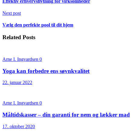
Effektiv erhvervsflytning for virksomheder
Next post
Vælg den perfekte pool til dit hjem
Related Posts
Arne I. Ingvardsen
0
Yoga kan forbedre ens søvnkvalitet
22. januar 2022
Arne I. Ingvardsen
0
Måltidskasser – din garanti for nem og lækker mad
17. oktober 2020