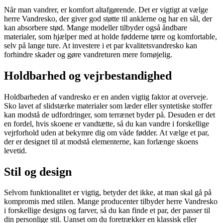
Når man vandrer, er komfort altafgørende. Det er vigtigt at vælge
herre Vandresko, der giver god støtte til anklerne og har en sål, der
kan absorbere stød. Mange modeller tilbyder også åndbare
materialer, som hjælper med at holde fødderne tørre og komfortable,
selv på lange ture. At investere i et par kvalitetsvandresko kan
forhindre skader og gøre vandreturen mere fornøjelig.
Holdbarhed og vejrbestandighed
Holdbarheden af vandresko er en anden vigtig faktor at overveje.
Sko lavet af slidstærke materialer som læder eller syntetiske stoffer
kan modstå de udfordringer, som terrænet byder på. Desuden er det
en fordel, hvis skoene er vandtætte, så du kan vandre i forskellige
vejrforhold uden at bekymre dig om våde fødder. At vælge et par,
der er designet til at modstå elementerne, kan forlænge skoens
levetid.
Stil og design
Selvom funktionalitet er vigtig, betyder det ikke, at man skal gå på
kompromis med stilen. Mange producenter tilbyder herre Vandresko
i forskellige designs og farver, så du kan finde et par, der passer til
din personlige stil. Uanset om du foretrækker en klassisk eller