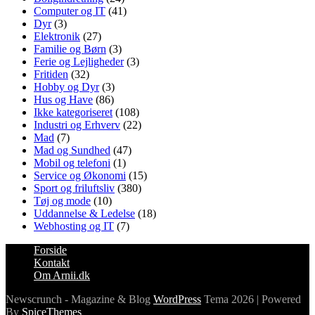
Computer og IT
(41)
Dyr
(3)
Elektronik
(27)
Familie og Børn
(3)
Ferie og Lejligheder
(3)
Fritiden
(32)
Hobby og Dyr
(3)
Hus og Have
(86)
Ikke kategoriseret
(108)
Industri og Erhverv
(22)
Mad
(7)
Mad og Sundhed
(47)
Mobil og telefoni
(1)
Service og Økonomi
(15)
Sport og friluftsliv
(380)
Tøj og mode
(10)
Uddannelse & Ledelse
(18)
Webhosting og IT
(7)
Forside
Kontakt
Om Arnii.dk
Newscrunch - Magazine & Blog
WordPress
Tema 2026 | Powered
By
SpiceThemes