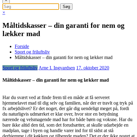
×
×
Måltidskasser – din garanti for nem og
lækker mad
Forside
Sport og friluftsliv
Måltidskasser – din garanti for nem og lækker mad
Sport og friluftsliv
Arne I. Ingvardsen
17. oktober 2020
Måltidskasser – din garanti for nem og lækker mad
Har du svært ved at finde frem til en måde at få serveret
hjemmelavet mad til dig selv og familien, når der er travlt og tryk på
fx arbejdslivet? Er det noget, der går dig uendeligt meget på, fordi
du naturligvis udmærket er klar over, hvor stor en betydning
nærende og velsmagende mad har for både børn og voksne. Har du
bare ikke altid den tid, som det forudsætter, at skulle udarbejde en
madplan, tage i byen og handle varer ind for til sidst at stå
derhjemme i dit køkken og tilberede maden? Det er der ikke noget at