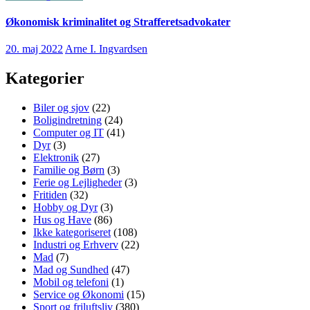
Økonomisk kriminalitet og Strafferetsadvokater
20. maj 2022
Arne I. Ingvardsen
Kategorier
Biler og sjov
(22)
Boligindretning
(24)
Computer og IT
(41)
Dyr
(3)
Elektronik
(27)
Familie og Børn
(3)
Ferie og Lejligheder
(3)
Fritiden
(32)
Hobby og Dyr
(3)
Hus og Have
(86)
Ikke kategoriseret
(108)
Industri og Erhverv
(22)
Mad
(7)
Mad og Sundhed
(47)
Mobil og telefoni
(1)
Service og Økonomi
(15)
Sport og friluftsliv
(380)