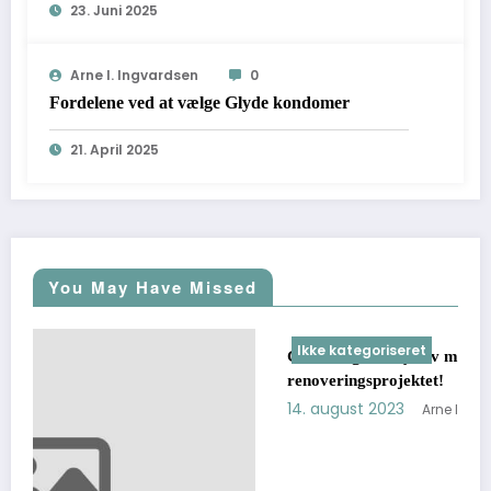
23. Juni 2025
Arne I. Ingvardsen
0
Fordelene ved at vælge Glyde kondomer
21. April 2025
You May Have Missed
Ikke kategoriseret
Giv dine gulve nyt liv med en samarbejdspartner i
renoveringsprojektet!
14. august 2023
Arne I. Ingvardsen