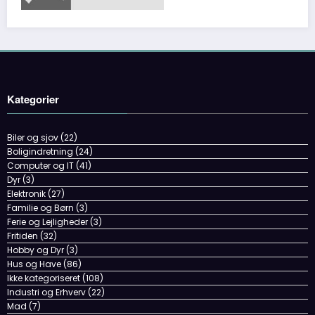
Kategorier
Biler og sjov
(22)
Boligindretning
(24)
Computer og IT
(41)
Dyr
(3)
Elektronik
(27)
Familie og Børn
(3)
Ferie og Lejligheder
(3)
Fritiden
(32)
Hobby og Dyr
(3)
Hus og Have
(86)
Ikke kategoriseret
(108)
Industri og Erhverv
(22)
Mad
(7)
Mad og Sundhed
(47)
Mobil og telefoni
(1)
Service og Økonomi
(15)