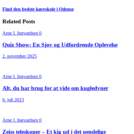
Find den bedste køreskole i Odense
Related Posts
Arne I. Ingvardsen
0
Quiz Show: En Sjov og Udfordrende Oplevelse
2. november 2025
Arne I. Ingvardsen
0
Alt, du har brug for at vide om kugledyner
6. juli 2023
Arne I. Ingvardsen
0
Zeiss teleskoper – Et kig ud i det uendelige