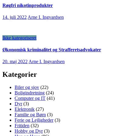
Røgfri nikotinprodukter
14. juli 2022
Arne I. Ingvardsen
Ikke kategoriseret
Økonomisk kriminalitet og Strafferetsadvokater
20. maj 2022
Arne I. Ingvardsen
Kategorier
Biler og sjov
(22)
Boligindretning
(24)
Computer og IT
(41)
Dyr
(3)
Elektronik
(27)
Familie og Børn
(3)
Ferie og Lejligheder
(3)
Fritiden
(32)
Hobby og Dyr
(3)