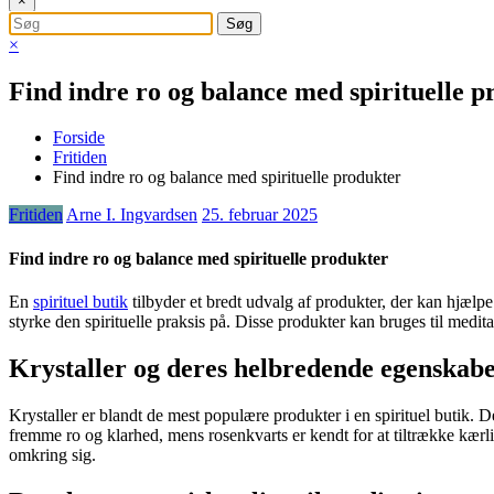
×
×
Find indre ro og balance med spirituelle 
Forside
Fritiden
Find indre ro og balance med spirituelle produkter
Fritiden
Arne I. Ingvardsen
25. februar 2025
Find indre ro og balance med spirituelle produkter
En
spirituel butik
tilbyder et bredt udvalg af produkter, der kan hjælpe
styrke den spirituelle praksis på. Disse produkter kan bruges til meditat
Krystaller og deres helbredende egenskab
Krystaller er blandt de mest populære produkter i en spirituel butik. 
fremme ro og klarhed, mens rosenkvarts er kendt for at tiltrække kær
omkring sig.