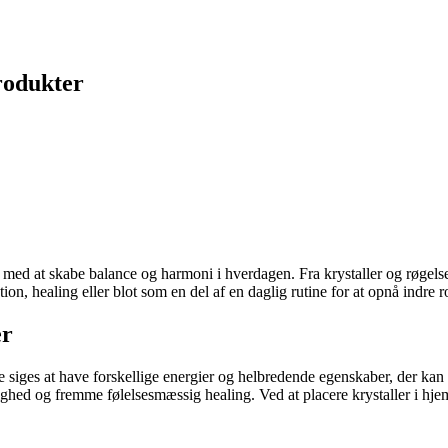
produkter
 med at skabe balance og harmoni i hverdagen. Fra krystaller og røgelse t
ion, healing eller blot som en del af en daglig rutine for at opnå indre r
er
De siges at have forskellige energier og helbredende egenskaber, der ka
lighed og fremme følelsesmæssig healing. Ved at placere krystaller i h