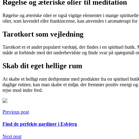
Røgelse og æteriske olier til meditation
Røgelse og æteriske olier er også vigtige elementer i mange spirituell
olier, som lavendel eller frankincense, kan anvendes i aromaterapi for
Tarotkort som vejledning
Tarotkort er et andet populært værktøj, der findes i en spirituel butik.
måde at forbinde med det underbevidste og finde svar på spørgsmål om 
Skab dit eget hellige rum
At skabe et helligt rum derhjemme med produkter fra en spirituel butik 
daglige rutiner, kan man skabe et miljø, der fremmer positiv energi og 
rejse mod indre fred.
Previous post
Find de perfekte gardiner i Esbjerg
Next post