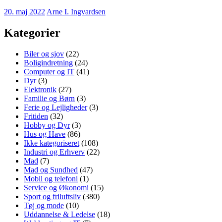
20. maj 2022
Arne I. Ingvardsen
Kategorier
Biler og sjov
(22)
Boligindretning
(24)
Computer og IT
(41)
Dyr
(3)
Elektronik
(27)
Familie og Børn
(3)
Ferie og Lejligheder
(3)
Fritiden
(32)
Hobby og Dyr
(3)
Hus og Have
(86)
Ikke kategoriseret
(108)
Industri og Erhverv
(22)
Mad
(7)
Mad og Sundhed
(47)
Mobil og telefoni
(1)
Service og Økonomi
(15)
Sport og friluftsliv
(380)
Tøj og mode
(10)
Uddannelse & Ledelse
(18)