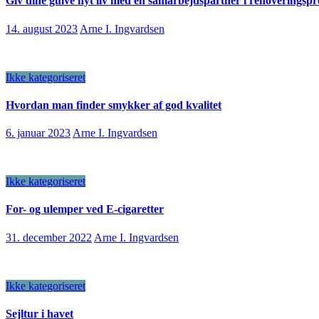
Giv dine gulve nyt liv med en samarbejdspartner i renoveringspr
14. august 2023
Arne I. Ingvardsen
Ikke kategoriseret
Hvordan man finder smykker af god kvalitet
6. januar 2023
Arne I. Ingvardsen
Ikke kategoriseret
For- og ulemper ved E-cigaretter
31. december 2022
Arne I. Ingvardsen
Ikke kategoriseret
Sejltur i havet