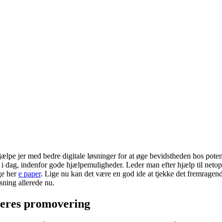
ælpe jer med bedre digitale løsninger for at øge bevidstheden hos poten
nt i dag, indenfor gode hjælpemuligheder. Leder man efter hjælp til ne
ige her
e paper
. Lige nu kan det være en god ide at tjekke det fremragen
øsning allerede nu.
 jeres promovering