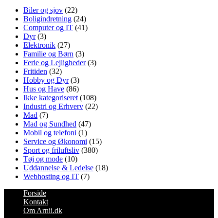
Biler og sjov
(22)
Boligindretning
(24)
Computer og IT
(41)
Dyr
(3)
Elektronik
(27)
Familie og Børn
(3)
Ferie og Lejligheder
(3)
Fritiden
(32)
Hobby og Dyr
(3)
Hus og Have
(86)
Ikke kategoriseret
(108)
Industri og Erhverv
(22)
Mad
(7)
Mad og Sundhed
(47)
Mobil og telefoni
(1)
Service og Økonomi
(15)
Sport og friluftsliv
(380)
Tøj og mode
(10)
Uddannelse & Ledelse
(18)
Webhosting og IT
(7)
Forside
Kontakt
Om Arnii.dk