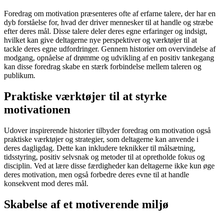
Foredrag om motivation præsenteres ofte af erfarne talere, der har en
dyb forståelse for, hvad der driver mennesker til at handle og stræbe
efter deres mål. Disse talere deler deres egne erfaringer og indsigt,
hvilket kan give deltagerne nye perspektiver og værktøjer til at
tackle deres egne udfordringer. Gennem historier om overvindelse af
modgang, opnåelse af drømme og udvikling af en positiv tankegang
kan disse foredrag skabe en stærk forbindelse mellem taleren og
publikum.
Praktiske værktøjer til at styrke
motivationen
Udover inspirerende historier tilbyder foredrag om motivation også
praktiske værktøjer og strategier, som deltagerne kan anvende i
deres dagligdag. Dette kan inkludere teknikker til målsætning,
tidsstyring, positiv selvsnak og metoder til at opretholde fokus og
disciplin. Ved at lære disse færdigheder kan deltagerne ikke kun øge
deres motivation, men også forbedre deres evne til at handle
konsekvent mod deres mål.
Skabelse af et motiverende miljø