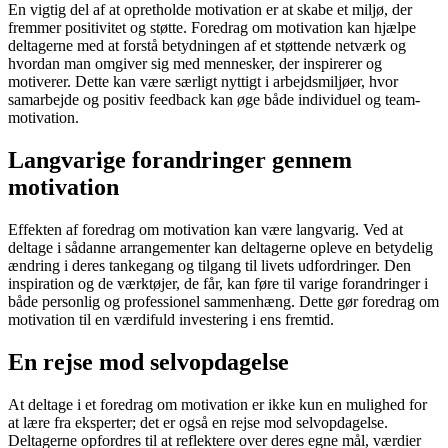
En vigtig del af at opretholde motivation er at skabe et miljø, der
fremmer positivitet og støtte. Foredrag om motivation kan hjælpe
deltagerne med at forstå betydningen af et støttende netværk og
hvordan man omgiver sig med mennesker, der inspirerer og
motiverer. Dette kan være særligt nyttigt i arbejdsmiljøer, hvor
samarbejde og positiv feedback kan øge både individuel og team-
motivation.
Langvarige forandringer gennem
motivation
Effekten af foredrag om motivation kan være langvarig. Ved at
deltage i sådanne arrangementer kan deltagerne opleve en betydelig
ændring i deres tankegang og tilgang til livets udfordringer. Den
inspiration og de værktøjer, de får, kan føre til varige forandringer i
både personlig og professionel sammenhæng. Dette gør foredrag om
motivation til en værdifuld investering i ens fremtid.
En rejse mod selvopdagelse
At deltage i et foredrag om motivation er ikke kun en mulighed for
at lære fra eksperter; det er også en rejse mod selvopdagelse.
Deltagerne opfordres til at reflektere over deres egne mål, værdier