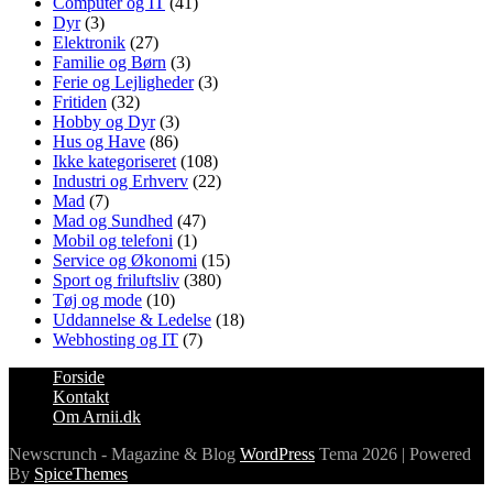
Computer og IT
(41)
Dyr
(3)
Elektronik
(27)
Familie og Børn
(3)
Ferie og Lejligheder
(3)
Fritiden
(32)
Hobby og Dyr
(3)
Hus og Have
(86)
Ikke kategoriseret
(108)
Industri og Erhverv
(22)
Mad
(7)
Mad og Sundhed
(47)
Mobil og telefoni
(1)
Service og Økonomi
(15)
Sport og friluftsliv
(380)
Tøj og mode
(10)
Uddannelse & Ledelse
(18)
Webhosting og IT
(7)
Forside
Kontakt
Om Arnii.dk
Newscrunch - Magazine & Blog
WordPress
Tema 2026 | Powered
By
SpiceThemes