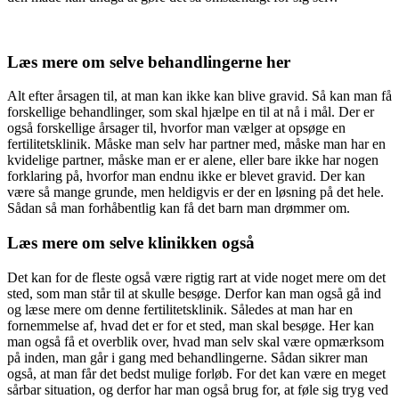
Læs mere om selve behandlingerne her
Alt efter årsagen til, at man kan ikke kan blive gravid. Så kan man få
forskellige behandlinger, som skal hjælpe en til at nå i mål. Der er
også forskellige årsager til, hvorfor man vælger at opsøge en
fertilitetsklinik. Måske man selv har partner med, måske man har en
kvidelige partner, måske man er er alene, eller bare ikke har nogen
forklaring på, hvorfor man endnu ikke er blevet gravid. Der kan
være så mange grunde, men heldigvis er der en løsning på det hele.
Sådan så man forhåbentlig kan få det barn man drømmer om.
Læs mere om selve klinikken også
Det kan for de fleste også være rigtig rart at vide noget mere om det
sted, som man står til at skulle besøge. Derfor kan man også gå ind
og læse mere om denne fertilitetsklinik. Således at man har en
fornemmelse af, hvad det er for et sted, man skal besøge. Her kan
man også få et overblik over, hvad man selv skal være opmærksom
på inden, man går i gang med behandlingerne. Sådan sikrer man
også, at man får det bedst mulige forløb. For det kan være en meget
sårbar situation, og derfor har man også brug for, at føle sig tryg ved