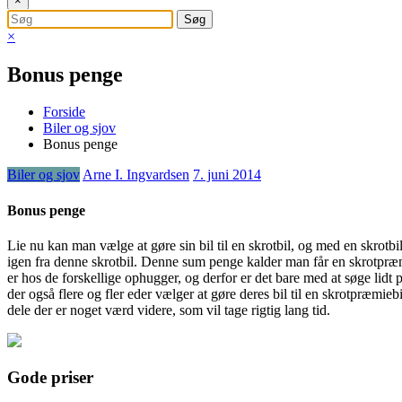
×
×
Bonus penge
Forside
Biler og sjov
Bonus penge
Biler og sjov
Arne I. Ingvardsen
7. juni 2014
Bonus penge
Lie nu kan man vælge at gøre sin bil til en skrotbil, og med en skrotb
igen fra denne skrotbil. Denne
sum penge kalder man får en skrotpræmi
er hos de forskellige ophugger, og derfor er det bare med at søge lidt 
der også flere og fler eder vælger at gøre deres bil til en skrotpræmie
dele der er noget værd videre, som vil tage rigtig lang tid.
Gode priser