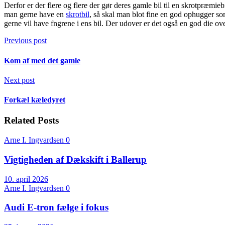
Derfor er der flere og flere der gør deres gamle bil til en skrotpræmie
man gerne have en
skrotbil
, så skal man blot fine en god ophugger som
gerne vil have fngrene i ens bil. Der udover er det også en god die ove
Previous post
Kom af med det gamle
Next post
Forkæl kæledyret
Related Posts
Arne I. Ingvardsen
0
Vigtigheden af Dækskift i Ballerup
10. april 2026
Arne I. Ingvardsen
0
Audi E-tron fælge i fokus