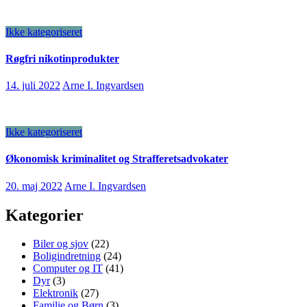
Ikke kategoriseret
Røgfri nikotinprodukter
14. juli 2022
Arne I. Ingvardsen
Ikke kategoriseret
Økonomisk kriminalitet og Strafferetsadvokater
20. maj 2022
Arne I. Ingvardsen
Kategorier
Biler og sjov
(22)
Boligindretning
(24)
Computer og IT
(41)
Dyr
(3)
Elektronik
(27)
Familie og Børn
(3)