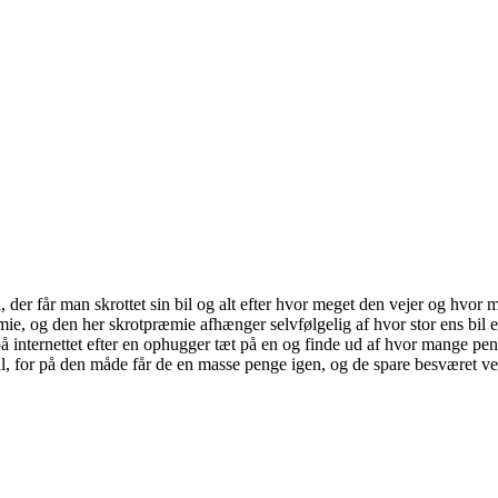
il, der får man skrottet sin bil og alt efter hvor meget den vejer og hvo
e, og den her skrotpræmie afhænger selvfølgelig af hvor stor ens bil 
på internettet efter en ophugger tæt på en og finde ud af hvor mange peng
bil, for på den måde får de en masse penge igen, og de spare besværet ve