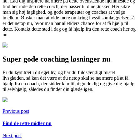
nu. Lad dig inspirere nærmere på dette ovenstående hjemmeside og
find her inde den rette coach, der passer til dine ønsker. Her sikre
man sig høj faglighed, og gode terapeuter og coaches at vælge
imellem. Ønsker man at vide mere omkring livsstilsomlæggelser, så
er det netop nu, hvor man har alletiders chance for at få hjælp til
dette. Kontakt dette sted i dag og få hjælp fra den rette coach her og
nu.
Super gode coaching løsninger nu
Er du kørt træt i dit eget liv, og har du fuldstændigt mistet
livsglæden, så kan det være at du netop skal se nærmere på at få
hjælp fra en coach, der sidder klar til at guide dig og give dig hjælp
til selvhjælp, således du finder din glæde igen.
Previous post
Find de rette midler nu
Next post