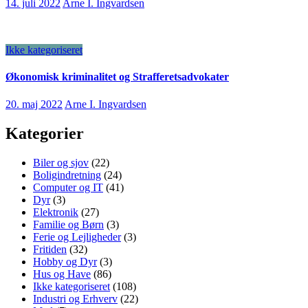
14. juli 2022
Arne I. Ingvardsen
Ikke kategoriseret
Økonomisk kriminalitet og Strafferetsadvokater
20. maj 2022
Arne I. Ingvardsen
Kategorier
Biler og sjov
(22)
Boligindretning
(24)
Computer og IT
(41)
Dyr
(3)
Elektronik
(27)
Familie og Børn
(3)
Ferie og Lejligheder
(3)
Fritiden
(32)
Hobby og Dyr
(3)
Hus og Have
(86)
Ikke kategoriseret
(108)
Industri og Erhverv
(22)