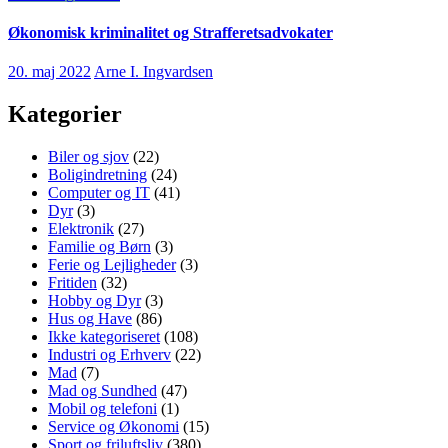
Økonomisk kriminalitet og Strafferetsadvokater
20. maj 2022
Arne I. Ingvardsen
Kategorier
Biler og sjov
(22)
Boligindretning
(24)
Computer og IT
(41)
Dyr
(3)
Elektronik
(27)
Familie og Børn
(3)
Ferie og Lejligheder
(3)
Fritiden
(32)
Hobby og Dyr
(3)
Hus og Have
(86)
Ikke kategoriseret
(108)
Industri og Erhverv
(22)
Mad
(7)
Mad og Sundhed
(47)
Mobil og telefoni
(1)
Service og Økonomi
(15)
Sport og friluftsliv
(380)