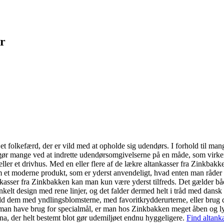
er
et folkefærd, der er vild med at opholde sig udendørs. I forhold til man
 gør mange ved at indrette udendørsomgivelserne på en måde, som virker
 eller et drivhus. Med en eller flere af de lækre altankasser fra Zinkbak
om et moderne produkt, som er yderst anvendeligt, hvad enten man råder ov
asser fra Zinkbakken kan man kun være yderst tilfreds. Det gælder både 
elt design med rene linjer, og det falder dermed helt i tråd med dansk 
ld dem med yndlingsblomsterne, med favoritkrydderurterne, eller brug de
 man have brug for specialmål, er man hos Zinkbakken meget åben og lydh
na, der helt bestemt blot gør udemiljøet endnu hyggeligere.
Find altanka