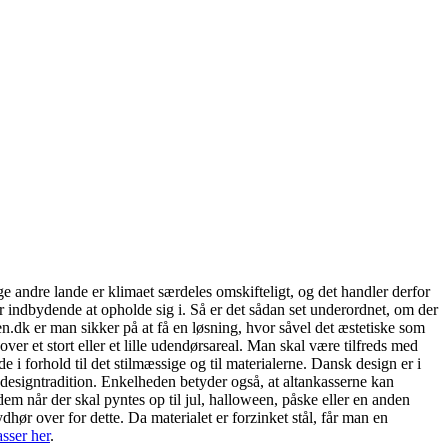
ge andre lande er klimaet særdeles omskifteligt, og det handler derfor
 indbydende at opholde sig i. Så er det sådan set underordnet, om der
ken.dk er man sikker på at få en løsning, hvor såvel det æstetiske som
er et stort eller et lille udendørsareal. Man skal være tilfreds med
i forhold til det stilmæssige og til materialerne. Dansk design er i
designtradition. Enkelheden betyder også, at altankasserne kan
m når der skal pyntes op til jul, halloween, påske eller en anden
ør over for dette. Da materialet er forzinket stål, får man en
sser her
.