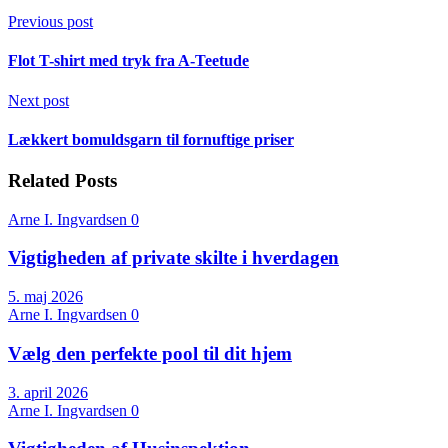
Previous post
Flot T-shirt med tryk fra A-Teetude
Next post
Lækkert bomuldsgarn til fornuftige priser
Related Posts
Arne I. Ingvardsen
0
Vigtigheden af private skilte i hverdagen
5. maj 2026
Arne I. Ingvardsen
0
Vælg den perfekte pool til dit hjem
3. april 2026
Arne I. Ingvardsen
0