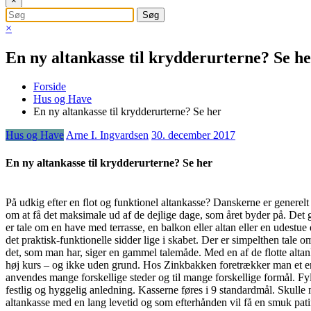
×
×
En ny altankasse til krydderurterne? Se h
Forside
Hus og Have
En ny altankasse til krydderurterne? Se her
Hus og Have
Arne I. Ingvardsen
30. december 2017
En ny altankasse til krydderurterne? Se her
På udkig efter en flot og funktionel altankasse? Danskerne er generelt 
om at få det maksimale ud af de dejlige dage, som året byder på. Det
er tale om en have med terrasse, en balkon eller altan eller en udestue
det praktisk-funktionelle sidder lige i skabet. Der er simpelthen tale 
det, som man har, siger en gammel talemåde. Med en af de flotte altank
høj kurs – og ikke uden grund. Hos Zinkbakken foretrækker man et enk
anvendes mange forskellige steder og til mange forskellige formål. Fy
festlig og hyggelig anledning. Kasserne føres i 9 standardmål. Skulle
altankasse med en lang levetid og som efterhånden vil få en smuk pati