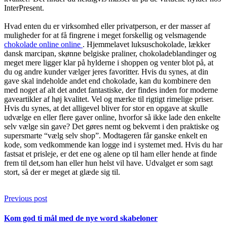
InterPresent.
Hvad enten du er virksomhed eller privatperson, er der masser af
muligheder for at få fingrene i meget forskellig og velsmagende
chokolade online online
. Hjemmelavet luksuschokolade, lækker
dansk marcipan, skønne belgiske praliner, chokoladeblandinger og
meget mere ligger klar på hylderne i shoppen og venter blot på, at
du og andre kunder vælger jeres favoritter. Hvis du synes, at din
gave skal indeholde andet end chokolade, kan du kombinere den
med noget af alt det andet fantastiske, der findes inden for moderne
gaveartikler af høj kvalitet. Vel og mærke til rigtigt rimelige priser.
Hvis du synes, at det alligevel bliver for stor en opgave at skulle
udvælge en eller flere gaver online, hvorfor så ikke lade den enkelte
selv vælge sin gave? Det gøres nemt og bekvemt i den praktiske og
supersmarte “vælg selv shop”. Modtageren får ganske enkelt en
kode, som vedkommende kan logge ind i systemet med. Hvis du har
fastsat et prisleje, er det ene og alene op til ham eller hende at finde
frem til det,som han eller hun helst vil have. Udvalget er som sagt
stort, så der er meget at glæde sig til.
Previous post
Kom god ti mål med de nye word skabeloner