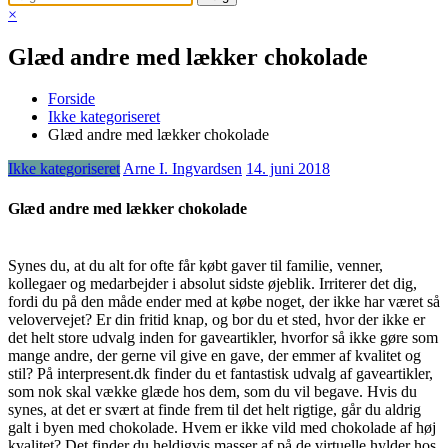
×
Glæd andre med lækker chokolade
Forside
Ikke kategoriseret
Glæd andre med lækker chokolade
Ikke kategoriseret
Arne I. Ingvardsen
14. juni 2018
Glæd andre med lækker chokolade
Synes du, at du alt for ofte får købt gaver til familie, venner,
kollegaer og medarbejder i absolut sidste øjeblik. Irriterer det dig,
fordi du på den måde ender med at købe noget, der ikke har været så
velovervejet? Er din fritid knap, og bor du et sted, hvor der ikke er
det helt store udvalg inden for gaveartikler, hvorfor så ikke gøre som
mange andre, der gerne vil give en gave, der emmer af kvalitet og
stil? På interpresent.dk finder du et fantastisk udvalg af gaveartikler,
som nok skal vække glæde hos dem, som du vil begave. Hvis du
synes, at det er svært at finde frem til det helt rigtige, går du aldrig
galt i byen med chokolade. Hvem er ikke vild med chokolade af høj
kvalitet? Det finder du heldigvis masser af på de virtuelle hylder hos