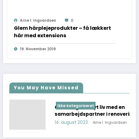
Arne I. Ingvardsen
0
Glem hårplejeprodukter – få lækkert
hår med extensions
19. November 2019
You May Have Missed
Ikke kategoriseret
Giv dine gulve nyt liv med en
samarbejdspartner i renoveringsprojektet!
14. august 2023
Arne I. Ingvardsen