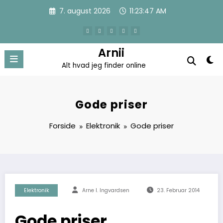
Videre
7. august 2026
11:23:47 AM
til
indhold
Arnii
Alt hvad jeg finder online
Gode priser
Forside
Elektronik
Gode priser
Elektronik
Arne I. Ingvardsen
23. Februar 2014
Gode priser