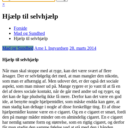
×
Hjælp til selvhjælp
Forside
Mad og Sundhed
Hjælp til selvhjælp
Mad og Sundhed
Arne I. Ingvardsen
28. marts 2014
Hjælp til selvhjælp
Når man skal stoppe med at ryge, kan det være svært af flere
årsager. Der er selvfølgelig det med, at man mangler den nikotin,
som man er afhængig af. Men udover det, er der også det sociale
aspekt, som man misser ud på. Mange rygere er jo va
nt til at få en
del af deres sociale kontakt, når de går med andre ud og ryger, og
det kan de lige pludselig ikke få mere. Derfor kan det være en god
ide, at benytte nogle hjælpemidler, som måske endda kan gøre, at
man stadig kan deltage i nogle af disse forskellige ting. Et af disse
hjælpemidler kunne være en e cigaret. Og en e cigaret er smart, fordi
den på mange måder minder om en almindelig cigaret. En e cigaret
har nemlig samme form og størrelse, som en rigtig cigaret, og derfor
får man stadig den samme følelse ved at stå med den i hånden.