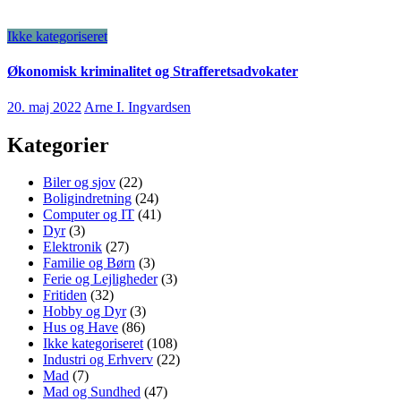
Ikke kategoriseret
Økonomisk kriminalitet og Strafferetsadvokater
20. maj 2022
Arne I. Ingvardsen
Kategorier
Biler og sjov
(22)
Boligindretning
(24)
Computer og IT
(41)
Dyr
(3)
Elektronik
(27)
Familie og Børn
(3)
Ferie og Lejligheder
(3)
Fritiden
(32)
Hobby og Dyr
(3)
Hus og Have
(86)
Ikke kategoriseret
(108)
Industri og Erhverv
(22)
Mad
(7)
Mad og Sundhed
(47)