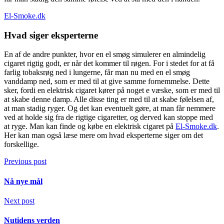
El-Smoke.dk
Hvad siger eksperterne
En af de andre punkter, hvor en el smøg simulerer en almindelig
cigaret rigtig godt, er når det kommer til røgen. For i stedet for at få
farlig tobaksrøg ned i lungerne, får man nu med en el smøg
vanddamp ned, som er med til at give samme fornemmelse. Dette
sker, fordi en elektrisk cigaret kører på noget e væske, som er med til
at skabe denne damp. Alle disse ting er med til at skabe følelsen af,
at man stadig ryger. Og det kan eventuelt gøre, at man får nemmere
ved at holde sig fra de rigtige cigaretter, og derved kan stoppe med
at ryge. Man kan finde og købe en elektrisk cigaret på
El-Smoke.dk
.
Her kan man også læse mere om hvad eksperterne siger om det
forskellige.
Previous post
Nå nye mål
Next post
Nutidens verden