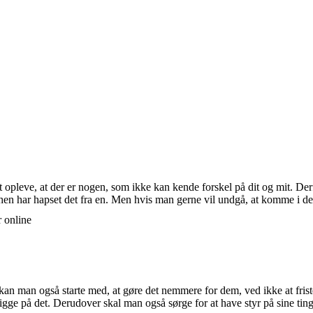
 opleve, at der er nogen, som ikke kan kende forskel på dit og mit. D
en har hapset det fra en. Men hvis man gerne vil undgå, at komme i den s
r online
kan man også starte med, at gøre det nemmere for dem, ved ikke at fris
og kigge på det. Derudover skal man også sørge for at have styr på sine t