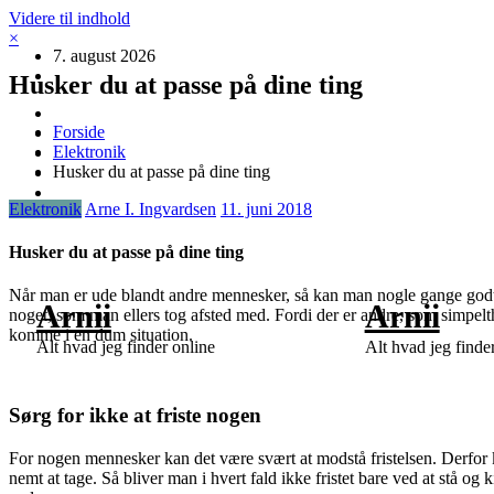
Videre til indhold
×
7. august 2026
Husker du at passe på dine ting
Forside
Elektronik
Husker du at passe på dine ting
Elektronik
Arne I. Ingvardsen
11. juni 2018
Husker du at passe på dine ting
Når man er ude blandt andre mennesker, så kan man nogle gange godt
Arnii
Arnii
noget, som man ellers tog afsted med. Fordi der er andre, som simpelth
komme i en dum situation.
Alt hvad jeg finder online
Alt hvad jeg finde
Sørg for ikke at friste nogen
For nogen mennesker kan det være svært at modstå fristelsen. Derfor 
nemt at tage. Så bliver man i hvert fald ikke fristet bare ved at stå 