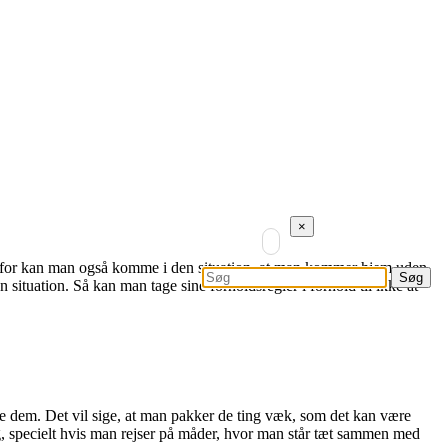
×
erfor kan man også komme i den situation, at man kommer hjem uden
ituation. Så kan man tage sine forholdsregler i forhold til ikke at
te dem. Det vil sige, at man pakker de ting væk, som det kan være
ing, specielt hvis man rejser på måder, hvor man står tæt sammen med