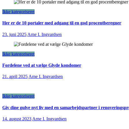
Ikke kategoriseret
Her er de 10 portaler med adgang til en god procentberegner
23. juni 2025
Arne I. Ingvardsen
Ikke kategoriseret
Fordelene ved at vælge Glyde kondomer
21. april 2025
Arne I. Ingvardsen
Ikke kategoriseret
Giv dine gulve nyt liv med en samarbejdspartner i renoveringspr
14. august 2023
Arne I. Ingvardsen