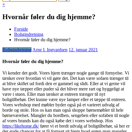
×
Hvornår føler du dig hjemme?
Forside
Boligindretning
Hvornår føler du dig hjemme?
Boligindretning
Arne I. Ingvardsen
12. januar 2021
Hvornår føler du dig hjemme?
Vi kender det godt. Vores hjem trænger nogle gange til fornyelse. Vi
tænker over hvordan vi vil gøre det. Det kan være sofaen trænger til
at blive skiftet ud fordi den er gammel og slidt. Eller at vi gerne vil
have nye tæpper eller puder så det bliver mere rart og hyggeligt at
være i stuen. Eller man tænker at entreen trænger til nyt
boligtilbehør. Det kunne være nye lamper eller et tæppe til entreen.
Vores webshop med møbler byder også på et varieret udvalg af
borde og stole. Hos os kan man også shoppe børnemøbler til hele
børneværelset. Mangler du bordben, sengeben eller sofaben til nogle
af vores brands kan du også købe det i vores webshop. Hos
https://likehome.dk/
fører vi et bredt udvalg af boligtilbehør, så her er
der gode chancer for at få fornyet sit hjem hvad enten man mangler