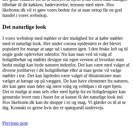
tilbehør til dit køkken, badeværelse, terrasse med mere. Hos
likehome.dk vil vi gøre vores bedste for at man netop får en god
handel i vores webshop.
Det naturlige look
I vores webshop med møbler er der mulighed for at købe møbler
med et naturligt look. Her under corona epidemien er det blevet
populært for mange at søge ud i naturen igen. I den friske luft og til
nogle gode oplevelser udenfor. Nu kan man ved sit valg af
boligtilbehør og møbler designe sin egen version af hvordan man
bedst muligt kan byde naturen indenfor. Det kan være med valget af
diverse jordfarver i dit boligtilbehør eller at man gerne vil vælge
møbler i træ. Det kan ligeledes være valget af illustrationer man
vælger at hænge op på væggen. De kan have elementer fra naturen,
der kan gøre man føler sig mere rolig og veltilpas i sit eget hjem.
Det er muligt at man selv eller med hjælp fra en boligdesigner kan
gentænke hvert rum i huset for at kunne få det naturlige look ind.
Hos likehome.dk kan du shoppe i ro og mag. Vi glæder os til at se
dig. Kontakt os gerne hvis der er spørgsmål undervejs.
Previous post