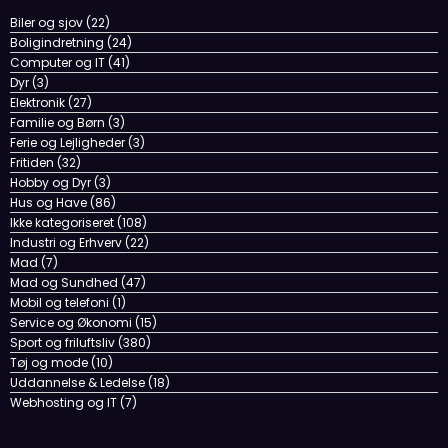
Dyr
(3)
Elektronik
(27)
Familie og Børn
(3)
ndomer
Ferie og Lejligheder
(3)
Fritiden
(32)
Hobby og Dyr
(3)
Hus og Have
(86)
Ikke kategoriseret
(108)
Industri og Erhverv
(22)
Mad
(7)
Mad og Sundhed
(47)
Mobil og telefoni
(1)
Service og Økonomi
(15)
Sport og friluftsliv
(380)
Tøj og mode
(10)
Uddannelse & Ledelse
(18)
Webhosting og IT
(7)
Forside
Kontakt
Om Arnii.dk
Newscrunch - Magazine & Blog
WordPress
Tema 2026 | Powered By
SpiceThemes