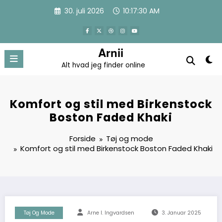
Videre
30. juli 2026
10:17:31 AM
til
indhold
Arnii
Alt hvad jeg finder online
Komfort og stil med Birkenstock
Boston Faded Khaki
Forside
Tøj og mode
Komfort og stil med Birkenstock Boston Faded Khaki
Tøj Og Mode
Arne I. Ingvardsen
3. Januar 2025