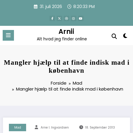
Videre
31. juli 2026
8:20:34 PM
til
indhold
Arnii
Alt hvad jeg finder online
Mangler hjælp til at finde indisk mad i
københavn
Forside
Mad
Mangler hjælp til at finde indisk mad i københavn
Mad
Arne I. Ingvardsen
18. September 2013