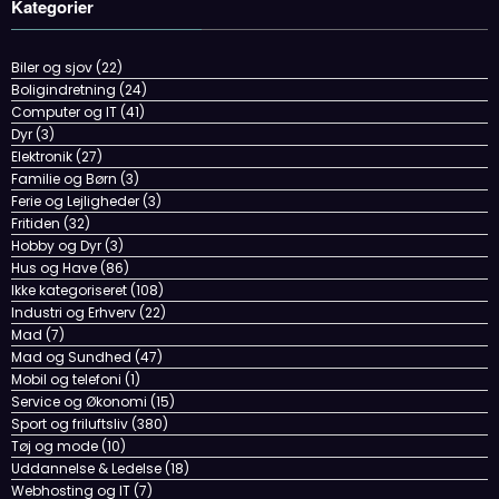
mer
Ferie og Lejligheder
(3)
Fritiden
(32)
Hobby og Dyr
(3)
Hus og Have
(86)
Ikke kategoriseret
(108)
Industri og Erhverv
(22)
Mad
(7)
Mad og Sundhed
(47)
Mobil og telefoni
(1)
Service og Økonomi
(15)
Sport og friluftsliv
(380)
Tøj og mode
(10)
Uddannelse & Ledelse
(18)
Webhosting og IT
(7)
Forside
Kontakt
Om Arnii.dk
Newscrunch - Magazine & Blog
WordPress
Tema 2026 | Powered By
SpiceThemes