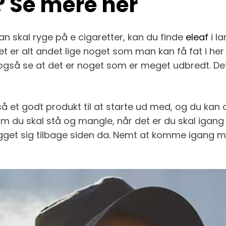
 Se mere her
 skal ryge på e cigaretter, kan du finde
eleaf
i l
 er alt andet lige noget som man kan få fat i her 
gså se at det er noget som er meget udbredt. Det
et godt produkt til at starte ud med, og du kan al
 som du skal stå og mangle, når det er du skal iga
 kigget sig tilbage siden da. Nemt at komme igang