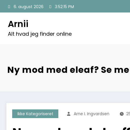
Videre
6. august 2026
3:52:17 PM
til
indhold
Arnii
Alt hvad jeg finder online
Ny mod med eleaf? Se me
Ikke Kategoriseret
Arne I. Ingvardsen
2