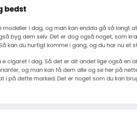
g bedst
e modeller i dag, og man kan endda gå så langt at 
så byg dem selv. Det er dog også noget, som kræv
å kan du hurtigt komme i gang, og du har nu et sted
e cigaret i dag. Så det er alt andet lige også en a
rianter, og man kan få dem alle og se her på nette
 fat i på dette marked. Det er noget som du kan br