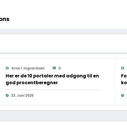
ions
Arne I. Ingvardsen
0
Her er de 10 portaler med adgang til en
Fo
god procentberegner
k
23. Juni 2025