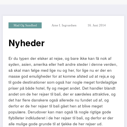
Mad Og Sundhed
Arne I. Ingvardsen
16. Juni 2014
Nyheder
Er du typen der elsker at rejse, og bare ikke kan få nok af
syden, asien, amerika eller helt andre steder i denne verden,
så skal man følge med lige nu og her, for lige nu er der en
masse god emuligheder for at komme afsted ud at rejs,e og
til god
e destinationer som også har nogle meget fordelagtige
priser på både hotel, fly og meget andet. Det handler blandt
andet om de her rejser til bali, der er særdeles attraktive, og
det har flere danskere også allerede nu fundet ud af, og
derfor er de her rejser til bali gået hen at blive meget
populære. Derudover kan man også få nogle rigtige gode
flybilleter indkluderet i de her rejser til bali, og derfor er der
alle mulige gode grunde til at tjekke de her rejser ud.