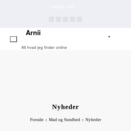
Videre
7. august 2026
til
indhold
Arnii
Alt hvad jeg finder online
Nyheder
Forside
Mad og Sundhed
Nyheder