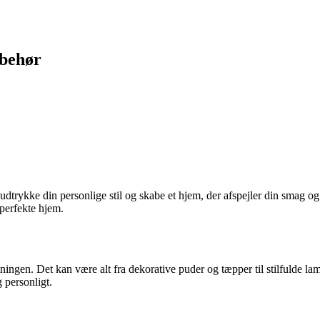
lbehør
udtrykke din personlige stil og skabe et hjem, der afspejler din smag o
perfekte hjem.
ingen. Det kan være alt fra dekorative puder og tæpper til stilfulde l
g personligt.