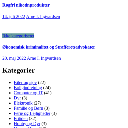
Røgfri nikotinprodukter
14. juli 2022
Arne I. Ingvardsen
Ikke kategoriseret
Økonomisk kriminalitet og Strafferetsadvokater
20. maj 2022
Arne I. Ingvardsen
Kategorier
Biler og sjov
(22)
Boligindretning
(24)
Computer og IT
(41)
Dyr
(3)
Elektronik
(27)
Familie og Børn
(3)
Ferie og Lejligheder
(3)
Fritiden
(32)
Hobby og Dyr
(3)