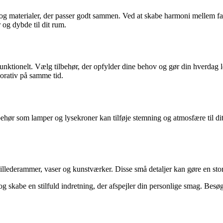
er og materialer, der passer godt sammen. Ved at skabe harmoni mellem 
r og dybde til dit rum.
ionelt. Vælg tilbehør, der opfylder dine behov og gør din hverdag lettere
orativ på samme tid.
lbehør som lamper og lysekroner kan tilføje stemning og atmosfære til dit
illederammer, vaser og kunstværker. Disse små detaljer kan gøre en stor f
 skabe en stilfuld indretning, der afspejler din personlige smag. Besøg 