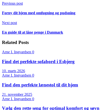
Previous post
Forny dit hjem med omfugning og pudsning
Next post
En guide til at låne penge i Danmark
Related Posts
Arne I. Ingvardsen
0
Find det perfekte sofabord i Esbjerg
10. marts 2026
Arne I. Ingvardsen
0
Find den perfekte lænestol til dit hjem
21. november 2025
Arne I. Ingvardsen
0
Vælg den rette seng for optimal komfort og søvn