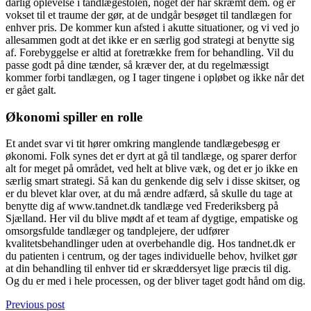
dårlig oplevelse i tandlægestolen, noget der har skræmt dem. og er
vokset til et traume der gør, at de undgår besøget til tandlægen for
enhver pris. De kommer kun afsted i akutte situationer, og vi ved jo
allesammen godt at det ikke er en særlig god strategi at benytte sig
af. Forebyggelse er altid at foretrække frem for behandling. Vil du
passe godt på dine tænder, så kræver der, at du regelmæssigt
kommer forbi tandlægen, og I tager tingene i opløbet og ikke når det
er gået galt.
Økonomi spiller en rolle
Et andet svar vi tit hører omkring manglende tandlægebesøg er
økonomi. Folk synes det er dyrt at gå til tandlæge, og sparer derfor
alt for meget på området, ved helt at blive væk, og det er jo ikke en
særlig smart strategi. Så kan du genkende dig selv i disse skitser, og
er du blevet klar over, at du må ændre adfærd, så skulle du tage at
benytte dig af www.tandnet.dk tandlæge ved Frederiksberg på
Sjælland. Her vil du blive mødt af et team af dygtige, empatiske og
omsorgsfulde tandlæger og tandplejere, der udfører
kvalitetsbehandlinger uden at overbehandle dig. Hos tandnet.dk er
du patienten i centrum, og der tages individuelle behov, hvilket gør
at din behandling til enhver tid er skræddersyet lige præcis til dig.
Og du er med i hele processen, og der bliver taget godt hånd om dig.
Previous post