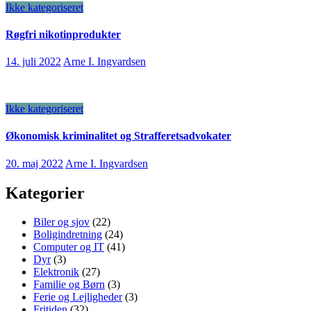
Ikke kategoriseret
Røgfri nikotinprodukter
14. juli 2022
Arne I. Ingvardsen
Ikke kategoriseret
Økonomisk kriminalitet og Strafferetsadvokater
20. maj 2022
Arne I. Ingvardsen
Kategorier
Biler og sjov
(22)
Boligindretning
(24)
Computer og IT
(41)
Dyr
(3)
Elektronik
(27)
Familie og Børn
(3)
Ferie og Lejligheder
(3)
Fritiden
(32)