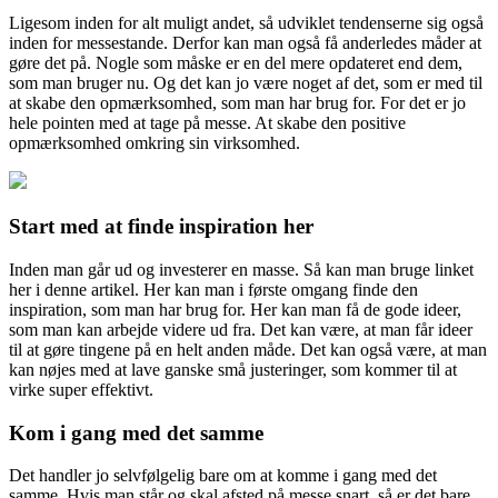
Ligesom inden for alt muligt andet, så udviklet tendenserne sig også
inden for messestande. Derfor kan man også få anderledes måder at
gøre det på. Nogle som måske er en del mere opdateret end dem,
som man bruger nu. Og det kan jo være noget af det, som er med til
at skabe den opmærksomhed, som man har brug for. For det er jo
hele pointen med at tage på messe. At skabe den positive
opmærksomhed omkring sin virksomhed.
Start med at finde inspiration her
Inden man går ud og investerer en masse. Så kan man bruge linket
her i denne artikel. Her kan man i første omgang finde den
inspiration, som man har brug for. Her kan man få de gode ideer,
som man kan arbejde videre ud fra. Det kan være, at man får ideer
til at gøre tingene på en helt anden måde. Det kan også være, at man
kan nøjes med at lave ganske små justeringer, som kommer til at
virke super effektivt.
Kom i gang med det samme
Det handler jo selvfølgelig bare om at komme i gang med det
samme. Hvis man står og skal afsted på messe snart, så er det bare