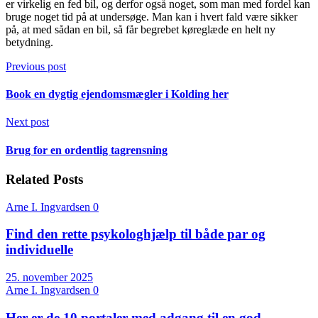
er virkelig en fed bil, og derfor også noget, som man med fordel kan
bruge noget tid på at undersøge. Man kan i hvert fald være sikker
på, at med sådan en bil, så får begrebet køreglæde en helt ny
betydning.
Previous post
Book en dygtig ejendomsmægler i Kolding her
Next post
Brug for en ordentlig tagrensning
Related Posts
Arne I. Ingvardsen
0
Find den rette psykologhjælp til både par og
individuelle
25. november 2025
Arne I. Ingvardsen
0
Her er de 10 portaler med adgang til en god