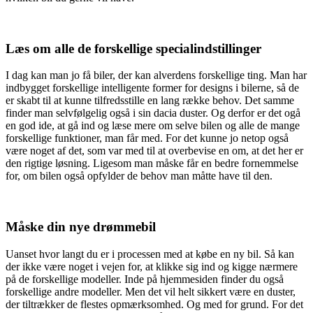
Læs om alle de forskellige specialindstillinger
I dag kan man jo få biler, der kan alverdens forskellige ting. Man har
indbygget forskellige intelligente former for designs i bilerne, så de
er skabt til at kunne tilfredsstille en lang række behov. Det samme
finder man selvfølgelig også i sin dacia duster. Og derfor er det ogå
en god ide, at gå ind og læse mere om selve bilen og alle de mange
forskellige funktioner, man får med. For det kunne jo netop også
være noget af det, som var med til at overbevise en om, at det her er
den rigtige løsning. Ligesom man måske får en bedre fornemmelse
for, om bilen også opfylder de behov man måtte have til den.
Måske din nye drømmebil
Uanset hvor langt du er i processen med at købe en ny bil. Så kan
der ikke være noget i vejen for, at klikke sig ind og kigge nærmere
på de forskellige modeller. Inde på hjemmesiden finder du også
forskellige andre modeller. Men det vil helt sikkert være en duster,
der tiltrækker de flestes opmærksomhed. Og med for grund. For det