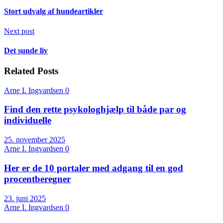
Stort udvalg af hundeartikler
Next post
Det sunde liv
Related Posts
Arne I. Ingvardsen
0
Find den rette psykologhjælp til både par og
individuelle
25. november 2025
Arne I. Ingvardsen
0
Her er de 10 portaler med adgang til en god
procentberegner
23. juni 2025
Arne I. Ingvardsen
0