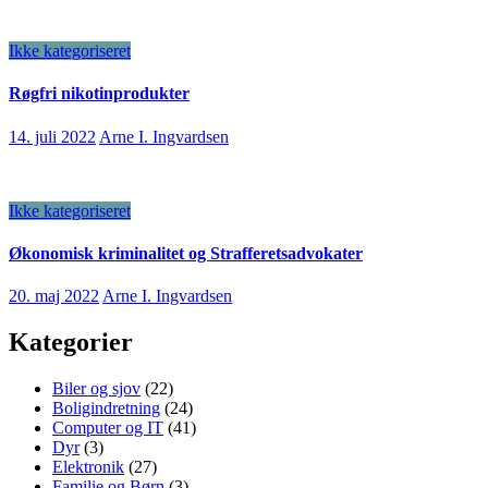
Ikke kategoriseret
Røgfri nikotinprodukter
14. juli 2022
Arne I. Ingvardsen
Ikke kategoriseret
Økonomisk kriminalitet og Strafferetsadvokater
20. maj 2022
Arne I. Ingvardsen
Kategorier
Biler og sjov
(22)
Boligindretning
(24)
Computer og IT
(41)
Dyr
(3)
Elektronik
(27)
Familie og Børn
(3)