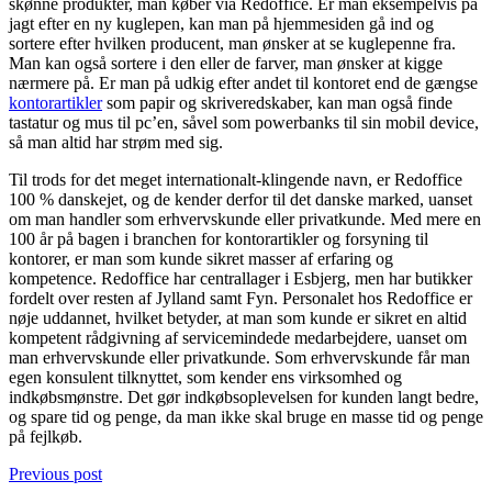
skønne produkter, man køber via Redoffice. Er man eksempelvis på
jagt efter en ny kuglepen, kan man på hjemmesiden gå ind og
sortere efter hvilken producent, man ønsker at se kuglepenne fra.
Man kan også sortere i den eller de farver, man ønsker at kigge
nærmere på. Er man på udkig efter andet til kontoret end de gængse
kontorartikler
som papir og skriveredskaber, kan man også finde
tastatur og mus til pc’en, såvel som powerbanks til sin mobil device,
så man altid har strøm med sig.
Til trods for det meget internationalt-klingende navn, er Redoffice
100 % danskejet, og de kender derfor til det danske marked, uanset
om man handler som erhvervskunde eller privatkunde. Med mere en
100 år på bagen i branchen for kontorartikler og forsyning til
kontorer, er man som kunde sikret masser af erfaring og
kompetence. Redoffice har centrallager i Esbjerg, men har butikker
fordelt over resten af Jylland samt Fyn. Personalet hos Redoffice er
nøje uddannet, hvilket betyder, at man som kunde er sikret en altid
kompetent rådgivning af servicemindede medarbejdere, uanset om
man erhvervskunde eller privatkunde. Som erhvervskunde får man
egen konsulent tilknyttet, som kender ens virksomhed og
indkøbsmønstre. Det gør indkøbsoplevelsen for kunden langt bedre,
og spare tid og penge, da man ikke skal bruge en masse tid og penge
på fejlkøb.
Previous post