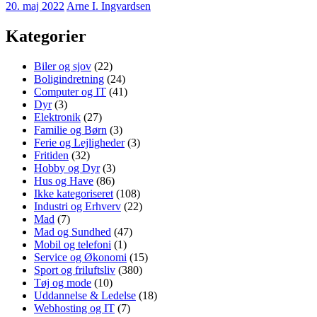
20. maj 2022
Arne I. Ingvardsen
Kategorier
Biler og sjov
(22)
Boligindretning
(24)
Computer og IT
(41)
Dyr
(3)
Elektronik
(27)
Familie og Børn
(3)
Ferie og Lejligheder
(3)
Fritiden
(32)
Hobby og Dyr
(3)
Hus og Have
(86)
Ikke kategoriseret
(108)
Industri og Erhverv
(22)
Mad
(7)
Mad og Sundhed
(47)
Mobil og telefoni
(1)
Service og Økonomi
(15)
Sport og friluftsliv
(380)
Tøj og mode
(10)
Uddannelse & Ledelse
(18)
Webhosting og IT
(7)