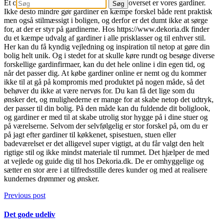
Et område i vores boliger der ofte bliver overset er vores gardiner.
Ikke desto mindre gør gardiner en kæmpe forskel både rent praktisk
men også stilmæssigt i boligen, og derfor er det dumt ikke at sørge
for, at der er styr på gardinerne. Hos https://www.dekoria.dk finder
du et kæmpe udvalg af gardiner i alle prisklasser og til enhver stil.
Her kan du få kyndig vejledning og inspiration til netop at gøre din
bolig helt unik. Og i stedet for at skulle køre rundt og besøge diverse
forskellige gardinfirmaer, kan du det hele online i din egen tid, og
når det passer dig. At købe gardiner online er nemt og du kommer
ikke til at gå på kompromis med produktet på nogen måde, så det
behøver du ikke at være nervøs for. Du kan få det lige som du
ønsker det, og mulighederne er mange for at skabe netop det udtryk,
der passer til din bolig. På den måde kan du fuldende dit boliglook,
og gardiner er med til at skabe utrolig stor hygge på i dine stuer og
på værelserne. Selvom der selvfølgelig er stor forskel på, om du er
på jagt efter gardiner til køkkenet, spisestuen, stuen eller
badeværelset er det alligevel super vigtigt, at du får valgt den helt
rigtige stil og ikke mindst materiale til rummet. Det hjælper de med
at vejlede og guide dig til hos Dekoria.dk. De er omhyggelige og
sætter en stor ære i at tilfredsstille deres kunder og med at realisere
kundernes drømmer og ønsker.
Previous post
Det gode udeliv