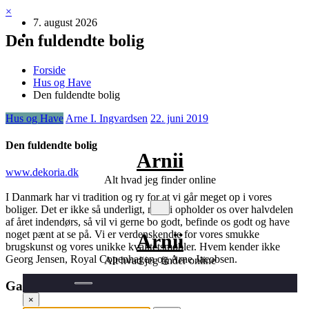
Videre
×
7. august 2026
til
indhold
Den fuldendte bolig
Forside
Hus og Have
Den fuldendte bolig
Hus og Have
Arne I. Ingvardsen
22. juni 2019
Den fuldendte bolig
Arnii
www.dekoria.dk
Alt hvad jeg finder online
I Danmark har vi tradition og ry for at vi går meget op i vores
boliger. Det er ikke så underligt, når vi opholder os over halvdelen
af året indendørs, så vil vi gerne bo godt, befinde os godt og have
noget pænt at se på. Vi er verdenskendte for vores smukke
Arnii
brugskunst og vores unikke kvalitetsmøbler. Hvem kender ikke
Georg Jensen, Royal Copenhagen og Arne Jacobsen.
Alt hvad jeg finder online
Gardiner er ofte overset
×