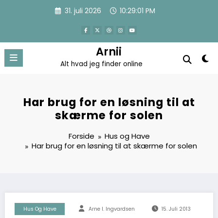
Videre
31. juli 2026
10:29:02 PM
til
indhold
Arnii
Alt hvad jeg finder online
Har brug for en løsning til at
skærme for solen
Forside
Hus og Have
Har brug for en løsning til at skærme for solen
Hus Og Have
Arne I. Ingvardsen
15. Juli 2013