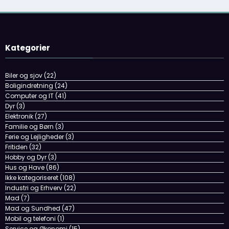
yde kondomer
Ferie og Lejligheder
(3)
Fritiden
(32)
Hobby og Dyr
(3)
Hus og Have
(86)
Ikke kategoriseret
(108)
Industri og Erhverv
(22)
Mad
(7)
Mad og Sundhed
(47)
Mobil og telefoni
(1)
Service og Økonomi
(15)
Sport og friluftsliv
(380)
Tøj og mode
(10)
Uddannelse & Ledelse
(18)
Webhosting og IT
(7)
Forside
Kontakt
Om Arnii.dk
Newscrunch - Magazine & Blog
WordPress
Tema 2026 | Powered By
SpiceThemes