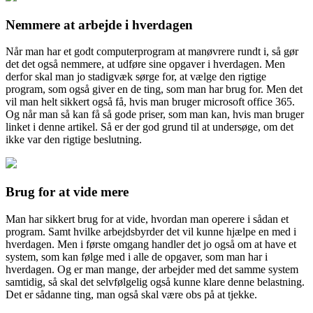
Nemmere at arbejde i hverdagen
Når man har et godt computerprogram at manøvrere rundt i, så gør
det det også nemmere, at udføre sine opgaver i hverdagen. Men
derfor skal man jo stadigvæk sørge for, at vælge den rigtige
program, som også giver en de ting, som man har brug for. Men det
vil man helt sikkert også få, hvis man bruger microsoft office 365.
Og når man så kan få så gode priser, som man kan, hvis man bruger
linket i denne artikel. Så er der god grund til at undersøge, om det
ikke var den rigtige beslutning.
Brug for at vide mere
Man har sikkert brug for at vide, hvordan man operere i sådan et
program. Samt hvilke arbejdsbyrder det vil kunne hjælpe en med i
hverdagen. Men i første omgang handler det jo også om at have et
system, som kan følge med i alle de opgaver, som man har i
hverdagen. Og er man mange, der arbejder med det samme system
samtidig, så skal det selvfølgelig også kunne klare denne belastning.
Det er sådanne ting, man også skal være obs på at tjekke.