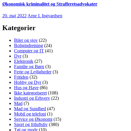
Økonomisk kriminalitet og Strafferetsadvokater
20. maj 2022
Arne I. Ingvardsen
Kategorier
Biler og sjov
(22)
Boligindretning
(24)
Computer og IT
(41)
Dyr
(3)
Elektronik
(27)
Familie og Børn
(3)
Ferie og Lejligheder
(3)
Fritiden
(32)
Hobby og Dyr
(3)
Hus og Have
(86)
Ikke kategoriseret
(108)
Industri og Erhverv
(22)
Mad
(7)
Mad og Sundhed
(47)
Mobil og telefoni
(1)
Service og Økonomi
(15)
Sport og friluftsliv
(380)
Tøj og mode
(10)