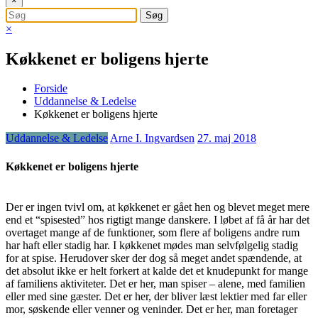
×
×
Køkkenet er boligens hjerte
Forside
Uddannelse & Ledelse
Køkkenet er boligens hjerte
Uddannelse & Ledelse
Arne I. Ingvardsen
27. maj 2018
Køkkenet er boligens hjerte
Der er ingen tvivl om, at køkkenet er gået hen og blevet meget mere
end et “spisested” hos rigtigt mange danskere. I løbet af få år har det
overtaget mange af de funktioner, som flere af boligens andre rum
har haft eller stadig har. I køkkenet mødes man selvfølgelig stadig
for at spise. Herudover sker der dog så meget andet spændende, at
det absolut ikke er helt forkert at kalde det et knudepunkt for mange
af familiens aktiviteter. Det er her, man spiser – alene, med familien
eller med sine gæster. Det er her, der bliver læst lektier med far eller
mor, søskende eller venner og veninder. Det er her, man foretager