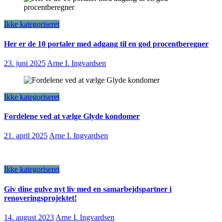
Ikke kategoriseret
Her er de 10 portaler med adgang til en god procentberegner
23. juni 2025
Arne I. Ingvardsen
Ikke kategoriseret
Fordelene ved at vælge Glyde kondomer
21. april 2025
Arne I. Ingvardsen
Ikke kategoriseret
Giv dine gulve nyt liv med en samarbejdspartner i
renoveringsprojektet!
14. august 2023
Arne I. Ingvardsen