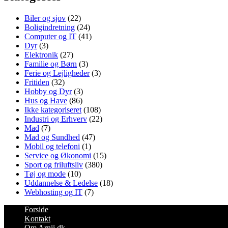
Biler og sjov
(22)
Boligindretning
(24)
Computer og IT
(41)
Dyr
(3)
Elektronik
(27)
Familie og Børn
(3)
Ferie og Lejligheder
(3)
Fritiden
(32)
Hobby og Dyr
(3)
Hus og Have
(86)
Ikke kategoriseret
(108)
Industri og Erhverv
(22)
Mad
(7)
Mad og Sundhed
(47)
Mobil og telefoni
(1)
Service og Økonomi
(15)
Sport og friluftsliv
(380)
Tøj og mode
(10)
Uddannelse & Ledelse
(18)
Webhosting og IT
(7)
Forside
Kontakt
Om Arnii.dk