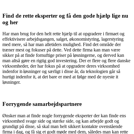
Find de rette eksperter og få den gode hjælp lige nu
og her
Har man brug for den helt rette hjælp til at opgradere i firmaet og
effektivisere arbejdsgangen, salget, økonomistyring, lagerstyring
med mere, så har man alletiders mulighed. Find det område der
træner mest og fokuser på dette. Ved dette firma kan man være
sikker på at finde fornuftige priser på løsningerne, og derved kan
man altså gøre en rigtig god investering. Der er flere og flere danske
virksomheder, der har fokus på at opgradere deres virksomhed
indenfor it-løsninger og særligt i disse år, da teknologien går så
hurtigt indenfor it, at det bare er med at følge med de nyeste it
løsninger.
Forrygende samarbejdspartnere
Ønsker man at finde nogle forrygende eksperter der kan finde ens
virksomhed svage side og stærke side, og kan arbejde godt og
grundigt på disse, så skal man helt sikkert kontakte ovenstående
firma i dag, og få sig et godt møde med dem, således man kan rette