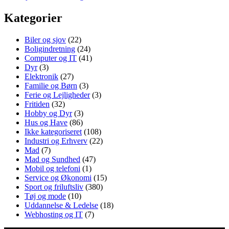
Kategorier
Biler og sjov
(22)
Boligindretning
(24)
Computer og IT
(41)
Dyr
(3)
Elektronik
(27)
Familie og Børn
(3)
Ferie og Lejligheder
(3)
Fritiden
(32)
Hobby og Dyr
(3)
Hus og Have
(86)
Ikke kategoriseret
(108)
Industri og Erhverv
(22)
Mad
(7)
Mad og Sundhed
(47)
Mobil og telefoni
(1)
Service og Økonomi
(15)
Sport og friluftsliv
(380)
Tøj og mode
(10)
Uddannelse & Ledelse
(18)
Webhosting og IT
(7)