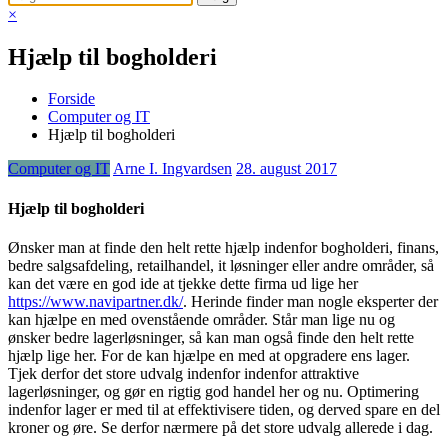
×
Hjælp til bogholderi
Forside
Computer og IT
Hjælp til bogholderi
Computer og IT
Arne I. Ingvardsen
28. august 2017
Hjælp til bogholderi
Ønsker man at finde den helt rette hjælp indenfor bogholderi, finans,
bedre salgsafdeling, retailhandel, it løsninger eller andre områder, så
kan det være en god ide at tjekke dette firma ud lige her
https://www.navipartner.dk/
. Herinde finder man nogle eksperter der
kan hjælpe en med ovenstående områder. Står man lige nu og
ønsker bedre lagerløsninger, så kan man også finde den helt rette
hjælp lige her. For de kan hjælpe en med at opgradere ens lager.
Tjek derfor det store udvalg indenfor indenfor attraktive
lagerløsninger, og gør en rigtig god handel her og nu. Optimering
indenfor lager er med til at effektivisere tiden, og derved spare en del
kroner og øre. Se derfor nærmere på det store udvalg allerede i dag.