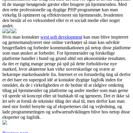
til de mange besøgende gæster eller brugere på hjemmesiden. Med
den rette professionelle og dygtige PHP programmør kan man
virkelig få optimeret og effektiviseret sin hjemmeside, hvadenten
den består af en virksomhed eller er et socialt medie eller noget
andet.
Hvis man kontakter
west soft development
kan man blive inspireret
og gennemanalyseret sine online værktøjer så man kan udvikle
brugerfladen og forbedre kommunikationen på netop disse platforme
som man ønsker at forbedre. For hjemmesider og forskellige
platforme handler i bund og grund altid om økonomiske resultater,
da der er rigtig mange penge på spil på dette forholdsvise nye
marked, hvor aktørerne kan virke uoverskuelige og svære at
bekæmpe markedsandele fra. Internet er en forunderlig ting så derfor
er det bare en supergod idé at kontakte dygtige fagfolk inden for
området, da de i virkeligheden er de bedste til at rådgive omkring
tiltag på hjemmesider og platforme og andre medier som man gerne
vil sprede sit koncept eller sit budskab til og igennem. Det er ikke så
let selv at forstå de tekniske tiltag der skal til, men derfor kan man
med stor fordel benytte sig af eksperternes råd og vejledning, og
lade programmeringen og softwareudviklingen blive hos netop disse
eksperter og fagfolk.