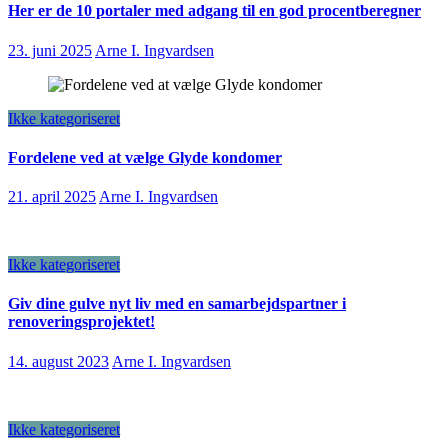
Her er de 10 portaler med adgang til en god procentberegner
23. juni 2025
Arne I. Ingvardsen
Ikke kategoriseret
Fordelene ved at vælge Glyde kondomer
21. april 2025
Arne I. Ingvardsen
Ikke kategoriseret
Giv dine gulve nyt liv med en samarbejdspartner i
renoveringsprojektet!
14. august 2023
Arne I. Ingvardsen
Ikke kategoriseret