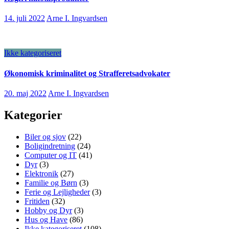
14. juli 2022
Arne I. Ingvardsen
Ikke kategoriseret
Økonomisk kriminalitet og Strafferetsadvokater
20. maj 2022
Arne I. Ingvardsen
Kategorier
Biler og sjov
(22)
Boligindretning
(24)
Computer og IT
(41)
Dyr
(3)
Elektronik
(27)
Familie og Børn
(3)
Ferie og Lejligheder
(3)
Fritiden
(32)
Hobby og Dyr
(3)
Hus og Have
(86)
Ikke kategoriseret
(108)