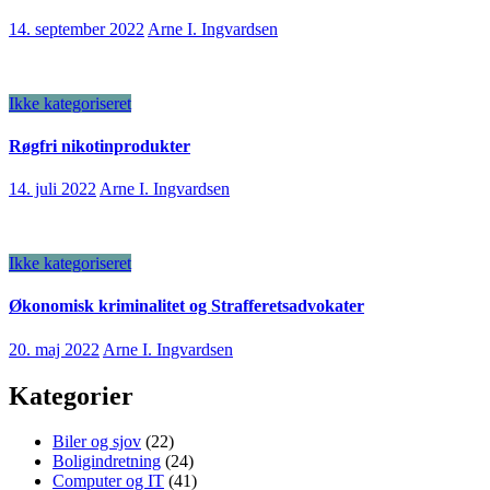
14. september 2022
Arne I. Ingvardsen
Ikke kategoriseret
Røgfri nikotinprodukter
14. juli 2022
Arne I. Ingvardsen
Ikke kategoriseret
Økonomisk kriminalitet og Strafferetsadvokater
20. maj 2022
Arne I. Ingvardsen
Kategorier
Biler og sjov
(22)
Boligindretning
(24)
Computer og IT
(41)