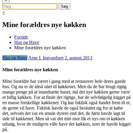
×
×
Mine forældres nye køkken
Forside
Hus og Have
Mine forældres nye køkken
Hus og Have
Arne I. Ingvardsen
2. august 2013
Mine forældres nye køkken
Mine forældre har været i gang med at restaurere hele deres gamle
hus. Og nu er de altså nået til køkkenet. Men da de har brugt rigtig
mange penge på at istandsætte huset, må det nye køkken gerne være
et billig køkken. For at finde det rigtige, har de selvfølgelig kigget på
en masse forskellige køkkener. Og har faktisk også fundet frem til et,
de gerne vil have.
Faktisk havde de også besluttet sig for at købe
det, selvom det var en smule dyrere end det, de først havde lagt til
side til køkkenet. Men så var det min mor fik et nys om et køkken
udsalg, hvor de muligvis ville have det køkken, som de havde kigget
på.