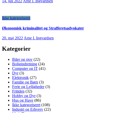
14. juli 2022
Arne I. Ingvardsen
Ikke kategoriseret
Økonomisk kriminalitet og Strafferetsadvokater
20. maj 2022
Arne I. Ingvardsen
Kategorier
Biler og sjov
(22)
Boligindretning
(24)
Computer og IT
(41)
Dyr
(3)
Elektronik
(27)
Familie og Børn
(3)
Ferie og Lejligheder
(3)
Fritiden
(32)
Hobby og Dyr
(3)
Hus og Have
(86)
Ikke kategoriseret
(108)
Industri og Erhverv
(22)