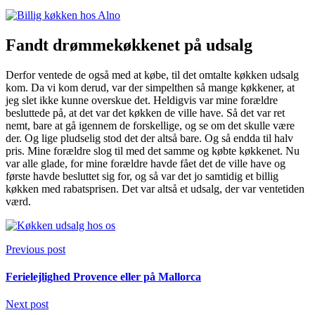
Fandt drømmekøkkenet på udsalg
Derfor ventede de også med at købe, til det omtalte køkken udsalg
kom. Da vi kom derud, var der simpelthen så mange køkkener, at
jeg slet ikke kunne overskue det. Heldigvis var mine forældre
besluttede på, at det var det køkken de ville have. Så det var ret
nemt, bare at gå igennem de forskellige, og se om det skulle være
der. Og lige pludselig stod det der altså bare. Og så endda til halv
pris. Mine forældre slog til med det samme og købte køkkenet. Nu
var alle glade, for mine forældre havde fået det de ville have og
første havde besluttet sig for, og så var det jo samtidig et billig
køkken med rabatsprisen. Det var altså et udsalg, der var ventetiden
værd.
Previous post
Ferielejlighed Provence eller på Mallorca
Next post