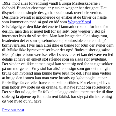
1992, mod alles forventning vandt Europa Mesterskaberne i
fodbold. Et andet eksempel er y stolen wegner har designet. Det
tilsyneladende simple design har skabt snak over hele verden.
Designere overalt er imponerede og ønsker at de bliver de næste
som kommer op med så god en idé som
Wegner Y stol
.
Selvfølgelig er den ikke det eneste Danmark er kendt for inde for
design, men den er noget helt for sig selv. Søg wegner y stol på
internettet hvis du vil se den. Man kan bruge den alle i slags rum,
hvadenten det er som spisebordsstole, kontorstole eller endda på
børneværelser. Hvis man altså ikke er bange for børn der sviner dem
til. Måske ikke børneværelser hvor der også findes tusher og sakse.
Men på større børn værelser eller i soveværelset kan det være en fed
detalje at have en enkelt stol stående som en slags stor pynteting.
Det skader vel ikke at man også kan sætte sig ned for at tage sokker
på om morgenen. En y stol har altså et design som gør det muligt at
bruge den hvorend man kunne have brug for det. Hvis man vælger
at bruge den i stuen kan man være kreativ og købe nogle i et par
forskellige farver eller have en enkelt udstikker. For eksempel hvis
man køber syv sorte og en orange, til at have rundt om spisebordet.
Det ser flot ud og det får folk til at lægge endnu mere mærke til dine
stole og få øjnene op for at du rent faktisk har styr på din indretning
og ved hvad du vil have.
Previous post