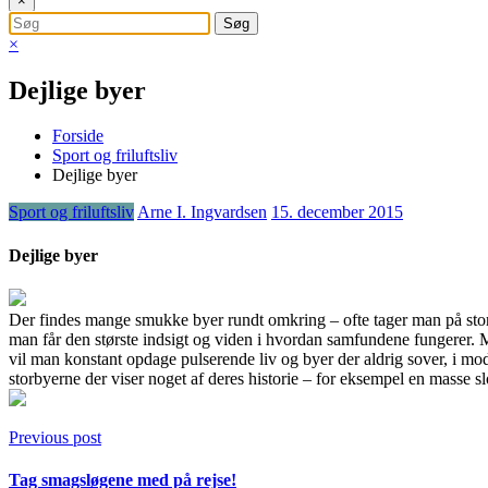
×
×
Dejlige byer
Forside
Sport og friluftsliv
Dejlige byer
Sport og friluftsliv
Arne I. Ingvardsen
15. december 2015
Dejlige byer
Der findes mange smukke byer rundt omkring – ofte tager man på storby
man får den størst
e indsigt og viden i hvordan samfundene fungerer. Me
vil man konstant opdage pulserende liv og byer der aldrig sover, i mo
storbyerne der viser noget af deres historie – for eksempel en masse s
Previous post
Tag smagsløgene med på rejse!