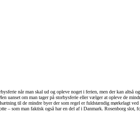
sferie når man skal ud og opleve noget i ferien, men der kan altså også
n uanset om man tager på storbysferie eller vælger at opleve de mindre by
dsætning til de mindre byer der som regel er fuldstændig mørkelagt ved
lotte – som man faktisk også har en del af i Danmark. Rosenborg slot, f