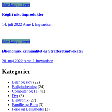
Ikke kategoriseret
Røgfri nikotinprodukter
14. juli 2022
Arne I. Ingvardsen
Ikke kategoriseret
Økonomisk kriminalitet og Strafferetsadvokater
20. maj 2022
Arne I. Ingvardsen
Kategorier
Biler og sjov
(22)
Boligindretning
(24)
Computer og IT
(41)
Dyr
(3)
Elektronik
(27)
Familie og Børn
(3)
Ferie og Lejligheder
(3)