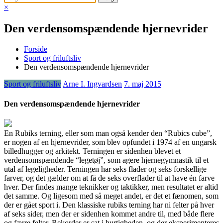
×
Den verdensomspændende hjernevrider
Forside
Sport og friluftsliv
Den verdensomspændende hjernevrider
Sport og friluftsliv
Arne I. Ingvardsen
7. maj 2015
Den verdensomspændende hjernevrider
En Rubiks terning, eller som man også kender den “Rubics cube”,
er nogen af en hjernevrider, som blev opfundet i 1974 af en ungarsk
billedhugger og arkitekt. Terningen er sidenhen blevet et
verdensomspændende “legetøj”, som agere hjernegym
nastik til et
utal af legeligheder. Terningen har seks flader og seks forskellige
farver, og det gælder om at få de seks overflader til at have én farve
hver. Der findes mange teknikker og taktikker, men resultatet er altid
det samme. Og ligesom med så meget andet, er det et fænomen, som
der er gået sport i. Den klassiske rubiks terning har ni felter på hver
af seks sider, men der er sidenhen kommet andre til, med både flere
og færre felter. Rekorder er sat i hurtigheden, og der eksperimenteres