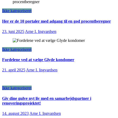
Ikke kategoriseret
Her er de 10 portaler med adgang til en god procentberegner
23. juni 2025
Arne I. Ingvardsen
Ikke kategoriseret
Fordelene ved at vælge Glyde kondomer
21. april 2025
Arne I. Ingvardsen
Ikke kategoriseret
Giv dine gulve nyt liv med en samarbejdspartner i
renoveringsprojektet!
14. august 2023
Arne I. Ingvardsen