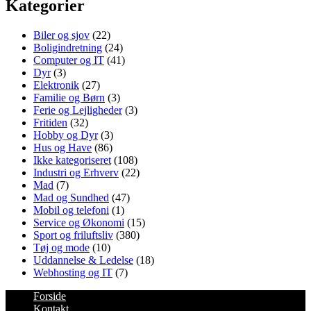
Kategorier
Biler og sjov
(22)
Boligindretning
(24)
Computer og IT
(41)
Dyr
(3)
Elektronik
(27)
Familie og Børn
(3)
Ferie og Lejligheder
(3)
Fritiden
(32)
Hobby og Dyr
(3)
Hus og Have
(86)
Ikke kategoriseret
(108)
Industri og Erhverv
(22)
Mad
(7)
Mad og Sundhed
(47)
Mobil og telefoni
(1)
Service og Økonomi
(15)
Sport og friluftsliv
(380)
Tøj og mode
(10)
Uddannelse & Ledelse
(18)
Webhosting og IT
(7)
Forside
Kontakt