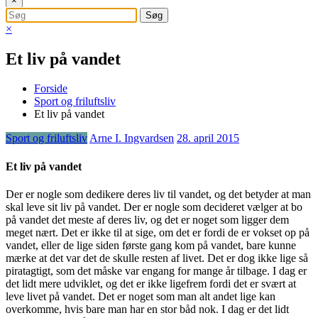
×
×
Et liv på vandet
Forside
Sport og friluftsliv
Et liv på vandet
Sport og friluftsliv
Arne I. Ingvardsen
28. april 2015
Et liv på vandet
Der er nogle som dedikere deres liv til vandet, og det betyder at man
skal leve sit liv på vandet. Der er nogle som decideret vælger at bo
på vandet det meste af deres liv, og det er noget som ligger dem
meget nært. Det er ikke til at sige, om de
t er fordi de er vokset op på
vandet, eller de lige siden første gang kom på vandet, bare kunne
mærke at det var det de skulle resten af livet. Det er dog ikke lige så
piratagtigt, som det måske var engang for mange år tilbage. I dag er
det lidt mere udviklet, og det er ikke ligefrem fordi det er svært at
leve livet på vandet. Det er noget som man alt andet lige kan
overkomme, hvis bare man har en stor båd nok. I dag er det lidt