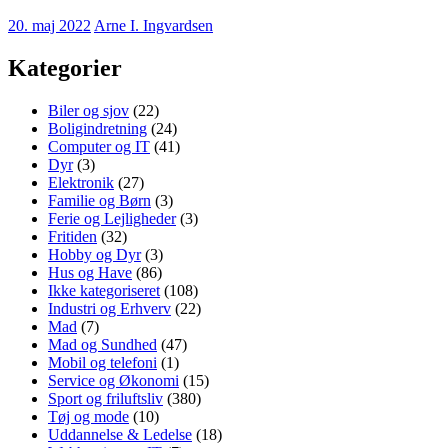
20. maj 2022
Arne I. Ingvardsen
Kategorier
Biler og sjov
(22)
Boligindretning
(24)
Computer og IT
(41)
Dyr
(3)
Elektronik
(27)
Familie og Børn
(3)
Ferie og Lejligheder
(3)
Fritiden
(32)
Hobby og Dyr
(3)
Hus og Have
(86)
Ikke kategoriseret
(108)
Industri og Erhverv
(22)
Mad
(7)
Mad og Sundhed
(47)
Mobil og telefoni
(1)
Service og Økonomi
(15)
Sport og friluftsliv
(380)
Tøj og mode
(10)
Uddannelse & Ledelse
(18)