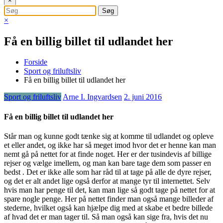
×
×
Få en billig billet til udlandet her
Forside
Sport og friluftsliv
Få en billig billet til udlandet her
Sport og friluftsliv
Arne I. Ingvardsen
2. juni 2016
Få en billig billet til udlandet her
Står man og kunne godt tænke sig at komme til udlandet og opleve
et eller andet, og ikke har så meget imod hvor det er henne kan man
nemt gå på nettet for at finde noget. Her er der tusindevis af billige
rejser og vælge imellem, og man kan bare
tage dem som passer en
bedst . Det er ikke alle som har råd til at tage på alle de dyre rejser,
og det er alt andet lige også derfor at mange tyr til internettet. Selv
hvis man har penge til det, kan man lige så godt tage på nettet for at
spare nogle penge. Her på nettet finder man også mange billeder af
stederne, hvilket også kan hjælpe dig med at skabe et bedre billede
af hvad det er man tager til. Så man også kan sige fra, hvis det nu