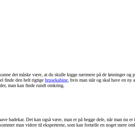
å kunne det måske være, at du skulle kigge nærmere på de løsninger og
l finde den helt rigtige
brusekabine
, hvis man står og skal have en ny 
eder, man kan finde rundt omkring.
le have badekar. Det kan også være, man er på begge dele, når man nu e
kommer man videre til eksperterne, som kan fortælle en noget mere omkri