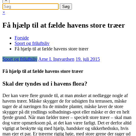
×
×
Få hjælp til at fælde havens store træer
Forside
Sport og friluftsliv
Få hjælp til at fælde havens store træer
Sport og friluftsliv
Arne I. Ingvardsen
19. juli 2015
Få hjælp til at fælde havens store træer
Skal der tyndes ud i havens flora?
Der kan være flere grunde til, at man ønsker at nedlægge nogle af
havens træer. Måske skygger de for udsigten fra terrassen, måske
tager de al næringen fra de mindre planter, måske laver de store
sk
ygger på dit yndlings solbadnings-spot eller måske er der en helt
fjerde grund. Når man fælder træer – specielt store træer – skal man
dog være opmærksom på, at det kan være farligt. Det er derfor altid
vigtigt at beskytte sig med hjælp, handsker og sikkerhedssko, hvis
man ejer et par. Er træerne rigtig høje, med store grene der rager ud