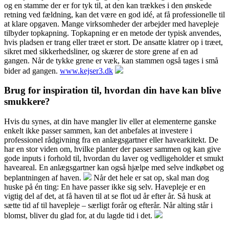
og en stamme der er for tyk til, at den kan trækkes i den ønskede
retning ved fældning, kan det være en god idé, at få professionelle til
at klare opgaven. Mange virksomheder der arbejder med havepleje
tilbyder topkapning. Topkapning er en metode der typisk anvendes,
hvis pladsen er trang eller træet er stort. De ansatte klatrer op i træet,
sikret med sikkerhedsliner, og skærer de store grene af en ad
gangen. Når de tykke grene er væk, kan stammen også tages i små
bider ad gangen.
www.kejser3.dk
Brug for inspiration til, hvordan din have kan blive
smukkere?
Hvis du synes, at din have mangler liv eller at elementerne ganske
enkelt ikke passer sammen, kan det anbefales at investere i
professionel rådgivning fra en anlægsgartner eller havearkitekt. De
har en stor viden om, hvilke planter der passer sammen og kan give
gode inputs i forhold til, hvordan du laver og vedligeholder et smukt
haveareal. En anlægsgartner kan også hjælpe med selve indkøbet og
beplantningen af haven.
Når det hele er sat op, skal man dog
huske på én ting: En have passer ikke sig selv. Havepleje er en
vigtig del af det, at få haven til at se flot ud år efter år. Så husk at
sætte tid af til havepleje – særligt forår og efterår. Når alting står i
blomst, bliver du glad for, at du lagde tid i det.