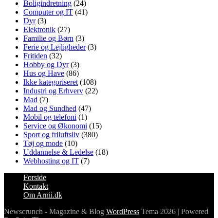
Boligindretning
(24)
Computer og IT
(41)
Dyr
(3)
Elektronik
(27)
Familie og Børn
(3)
Ferie og Lejligheder
(3)
Fritiden
(32)
Hobby og Dyr
(3)
Hus og Have
(86)
Ikke kategoriseret
(108)
Industri og Erhverv
(22)
Mad
(7)
Mad og Sundhed
(47)
Mobil og telefoni
(1)
Service og Økonomi
(15)
Sport og friluftsliv
(380)
Tøj og mode
(10)
Uddannelse & Ledelse
(18)
Webhosting og IT
(7)
Forside
Kontakt
Om Arnii.dk
Newscrunch - Magazine & Blog
WordPress
Tema 2026 | Powered