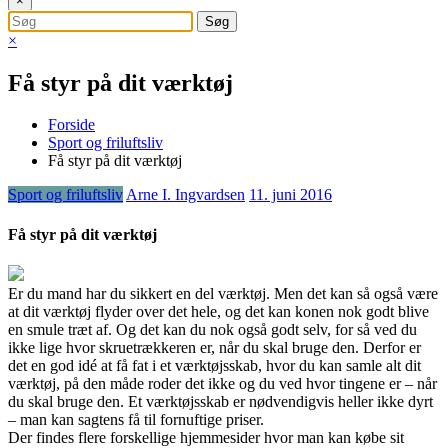
×
×
Få styr på dit værktøj
Forside
Sport og friluftsliv
Få styr på dit værktøj
Sport og friluftsliv
Arne I. Ingvardsen
11. juni 2016
Få styr på dit værktøj
Er du mand har du sikkert en del værktøj. Men det kan så også være
at dit værktøj flyder over det hele, og det kan konen nok godt blive
en smule træt af. Og det kan du nok også godt selv, for så ved du
ikke lige hvor skrue
trækkeren er, når du skal bruge den. Derfor er
det en god idé at få fat i et værktøjsskab, hvor du kan samle alt dit
værktøj, på den måde roder det ikke og du ved hvor tingene er – når
du skal bruge den. Et værktøjsskab er nødvendigvis heller ikke dyrt
– man kan sagtens få til fornuftige priser.
Der findes flere forskellige hjemmesider hvor man kan købe sit