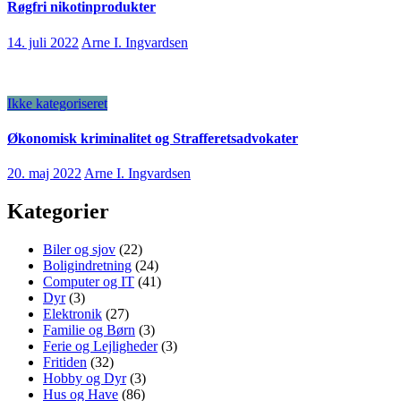
Røgfri nikotinprodukter
14. juli 2022
Arne I. Ingvardsen
Ikke kategoriseret
Økonomisk kriminalitet og Strafferetsadvokater
20. maj 2022
Arne I. Ingvardsen
Kategorier
Biler og sjov
(22)
Boligindretning
(24)
Computer og IT
(41)
Dyr
(3)
Elektronik
(27)
Familie og Børn
(3)
Ferie og Lejligheder
(3)
Fritiden
(32)
Hobby og Dyr
(3)
Hus og Have
(86)