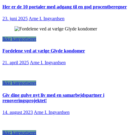
Her er de 10 portaler med adgang til en god procentberegner
23. juni 2025
Arne I. Ingvardsen
Ikke kategoriseret
Fordelene ved at vælge Glyde kondomer
21. april 2025
Arne I. Ingvardsen
Ikke kategoriseret
Giv dine gulve nyt liv med en samarbejdspartner i
renoveringsprojektet!
14. august 2023
Arne I. Ingvardsen
Ikke kategoriseret