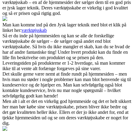
værktøjsskab – en af de hjemmesider der sælger dem til en god pris
er jysk lager teknik. Deres værktøjsskabe er virkelig i god kvalitet
og så er prisen også rigtig god.
Man kan komme ind på den Jysk lager teknik med blot et klik på
linket her:
værktøjsskab
Så er du inde på hjemmesiden og kan se alle de forskellige
værktøjsskabe de sælger – de sælger også andet end blot
værktøjsskabe. Så hvis du ikke mangler et skab, kan du se hvad de
har af andre fantastiske ting! Under hvert produkt kan du finde en
lille fin beskrivelse om produktet og se prisen på den.
Leveringstiden på produkterne er 1-2 hverdage, så man kommer
ikke til at vente alt forlænge forgæves på sine varer.
Det skulle gerne være nemt at finde rundt på hjemmesiden – men
hvis man nu støder i nogle problemer kan man blot henvende sig til
kundeservice og de hjælper en. Man kan selvfølgelig også blot
kontakte kundeservice, hvis nu mar nogle spørgsmål – hvilket
selvfølgelig godt kan hænde!
Men alt i alt er det en virkelig god hjemmeside og det er helt sikkert
her man bør købe sine værktøjsskabe, prisen bliver ikke bedre og
det gør kvaliteten heller ikke. Ellers er der jo ikke andet for, end at
tjekke hjemmesiden ud og se om deres værktøjsskabe er noget for
dig.