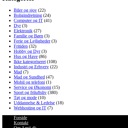
Biler og sjov
(22)
Boligindretning
(24)
Computer og IT
(41)
Dyr
(3)
Elektronik
(27)
Familie og Børn
(3)
Ferie og Lejligheder
(3)
Fritiden
(32)
Hobby og Dyr
(3)
Hus og Have
(86)
Ikke kategoriseret
(108)
Industri og Erhverv
(22)
Mad
(7)
Mad og Sundhed
(47)
Mobil og telefoni
(1)
Service og Økonomi
(15)
Sport og friluftsliv
(380)
Tøj og mode
(10)
Uddannelse & Ledelse
(18)
Webhosting og IT
(7)
Forside
Kontakt
Om Arnii.dk