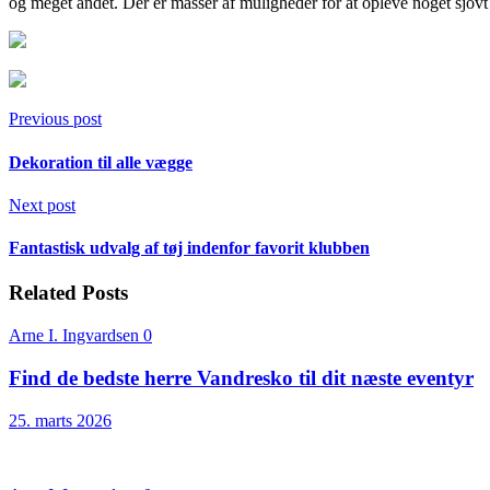
og meget andet. Der er masser af muligheder for at opleve noget sjovt og
Previous post
Dekoration til alle vægge
Next post
Fantastisk udvalg af tøj indenfor favorit klubben
Related Posts
Arne I. Ingvardsen
0
Find de bedste herre Vandresko til dit næste eventyr
25. marts 2026