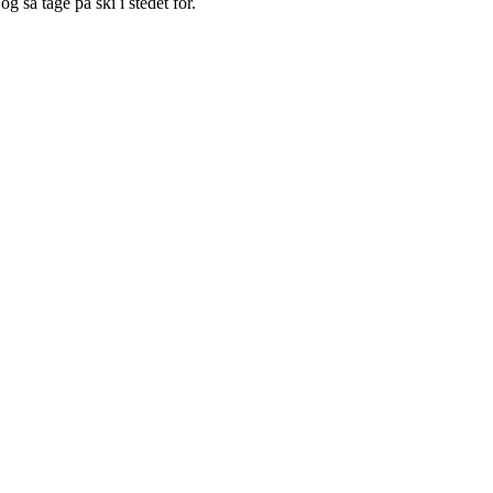
g så tage på ski i stedet for.